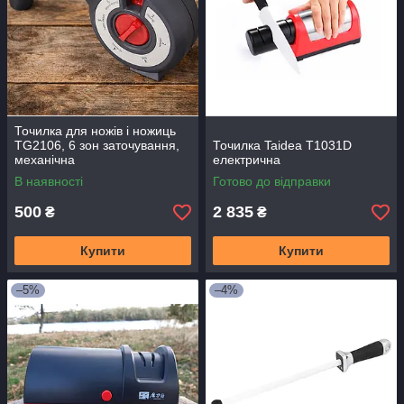
Точилка для ножів і ножиць
TG2106, 6 зон заточування,
Точилка Taidea T1031D
механічна
електрична
В наявності
Готово до відправки
500
2 835
₴
₴
Купити
Купити
–5%
–4%