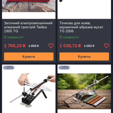
Заточний електромеханічний
Точилка для ножів,
алмазний пристрій Taidea
керамічний абразив мусат
1905 TG
TG 2006
В наявності
В наявності
1 765,10
1 038,72
₴
₴
1 858 ₴
1 082 ₴
Купити
Купити
–15%
–10%