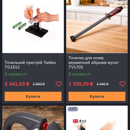
Точилка для ножів,
Точильний пристрій Taidea
керамічний абразив мусат
TG1812
TV1703
В наявності
В наявності
2 441,53
1 339,20
₴
₴
2 683 ₴
1 440 ₴
Купити
Купити
ХИТ