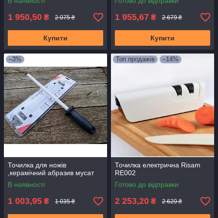
В наявності
Готово до відправки
1 950,50
1 955,67
₴
₴
2 075 ₴
2 679 ₴
Купити
Купити
–3%
Топ продажів
–14%
Точилка для ножів
Точилка електрична Risam
,керамічний абразив мусат
RE002
В наявності
Готово до відправки
1 003,95
2 253,20
₴
₴
1 035 ₴
2 620 ₴