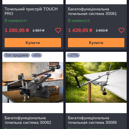
Точильний пристрій TOUCH
Багатофункціональна
PRO
точильная система 30081
В наявності
В наявності
1 280,95
1 439,05
₴
₴
1 507 ₴
1 693 ₴
Купити
Купити
Топ продажів
–6%
–27%
Багатофункціональна
Багатофункціональна
точильна система 30082
точильная система 30086