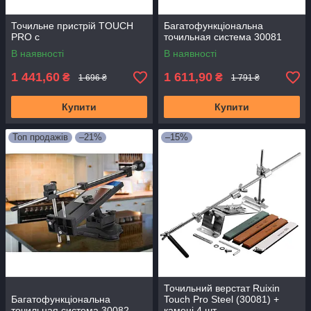
Точильне пристрій TOUCH
Багатофункціональна
PRO c
точильная система 30081
В наявності
В наявності
1 441,60
1 611,90
₴
₴
1 696 ₴
1 791 ₴
Купити
Купити
Топ продажів
–21%
–15%
Точильний верстат Ruixin
Багатофункціональна
Touch Pro Steel (30081) +
точильная система 30082
камені 4 шт.