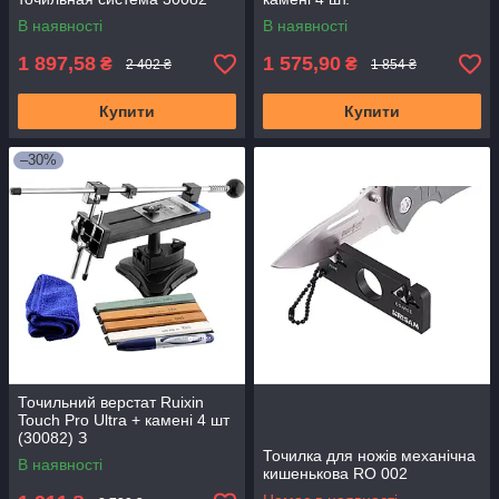
В наявності
В наявності
1 897,58
1 575,90
₴
₴
2 402 ₴
1 854 ₴
Купити
Купити
–30%
Точильний верстат Ruixin
Touch Pro Ultra + камені 4 шт
(30082) З
Точилка для ножів механічна
В наявності
кишенькова RO 002