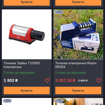
Купити
Купити
–6%
Точилка Taidea T1030D
Точилка електрична Risam
електрична
RE004
Готово до відправки
Готово до відправки
1 802
3 257,10
₴
₴
3 465 ₴
Купити
Купити
–9%
–7%