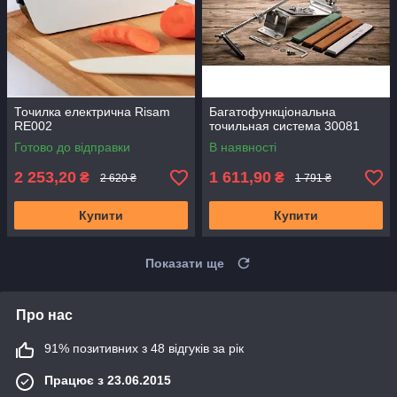
Точилка електрична Risam
Багатофункціональна
RE002
точильная система 30081
Готово до відправки
В наявності
2 253,20
1 611,90
₴
₴
2 620 ₴
1 791 ₴
Купити
Купити
Показати ще
Про нас
91% позитивних з 48 відгуків за рік
Працює з 23.06.2015