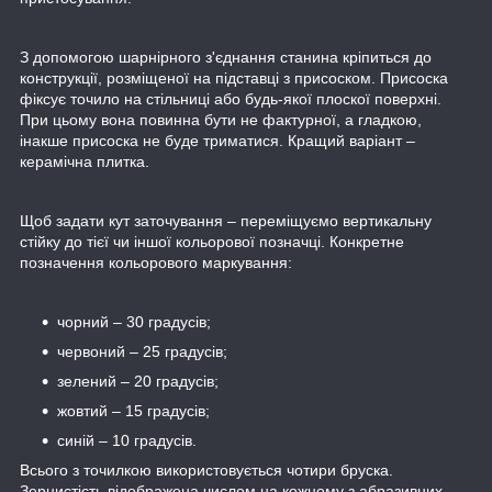
З допомогою шарнірного з'єднання станина кріпиться до
конструкції, розміщеної на підставці з присоском. Присоска
фіксує точило на стільниці або будь-якої плоскої поверхні.
При цьому вона повинна бути не фактурної, а гладкою,
інакше присоска не буде триматися. Кращий варіант –
керамічна плитка.
Щоб задати кут заточування – переміщуємо вертикальну
стійку до тієї чи іншої кольорової позначці. Конкретне
позначення кольорового маркування:
чорний – 30 градусів;
червоний – 25 градусів;
зелений – 20 градусів;
жовтий – 15 градусів;
синій – 10 градусів.
Всього з точилкою використовується чотири бруска.
Зернистість відображена числом на кожному з абразивних