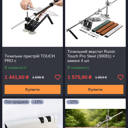
Точильний верстат Ruixin
Точильне пристрій TOUCH
Touch Pro Steel (30081) +
PRO c
камені 4 шт.
В наявності
В наявності
1 441,60
1 575,90
₴
₴
1 696 ₴
1 854 ₴
Купити
Купити
Топ продажів
–14%
–10%