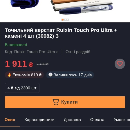
Точильний верстат Ruixin Touch Pro Ultra +
камені 4 шт (30082) З
В наявності
Код: Ruixin Touch Pro Ultra c
Опт і роздріб
1 911
₴
2 730 ₴
Економія
819 ₴
Залишилось
17 днів
4 ₴
від 2300 шт.
Купити
Опис
Характеристики
Доставка
Оплата
Умови п