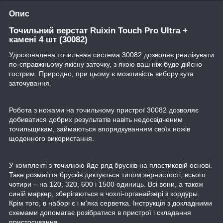
Опис
Точильний верстат Ruixin Touch Pro Ultra +
камені 4 шт (30082)
Удосконалена точильная система 30082 дозволяє реалізувати
по-справжньому якісну заточку, з якою ваш ніж буде дійсно
гострим. Природно, при цьому є можливість вибору кута
заточування.
Робота з ножами на точильному пристрої 30082 дозволяє
добиватися добрих результатів навіть недосвідченим
точильщикам, займаються впорядкуванням своїх ножів
щоденного використання.
У комплекті з точилкою йде ряд брусків на пластиковій основі.
Таке розмаїття брусків диктується типом зернистості, всього
чотири – на 120, 320, 600 і 1500 одиниць. Всі вони, а також
синій маркер, зберігаються в чохлі-органайзері з кордуры.
Крім того, в наборі є і м'яка серветка. Інструкція з докладними
схемами допомагає розібратися в пристрої і складання
пристосування.