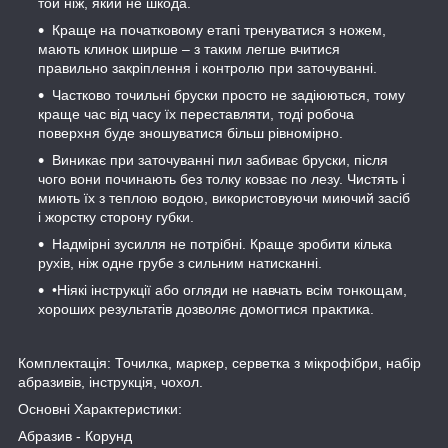
той ніж, який не шкода.
Краще на початковому етапі тренуватися з ножем,
мають клинок ширше – з таким легше вчитися
правильно закріплення і контролю при заточуванні.
Частково точильні бруски просто не задіюються, тому
краще час від часу їх переставляти, тоді робоча
поверхня буде зношуватися більш рівномірно.
Виникає при заточуванні пил забиває бруски, після
чого вони починають без толку ковзає по лезу. Чистять і
миють їх з теплою водою, використовуючи миючий засіб
і жорстку сторону губки.
Надмірні зусилля не потрібні. Краще зробити кілька
рухів, ніж одне грубе з сильним натисканні.
•Ніякі інструкції або огляди не навчать всім тонкощам,
хороших результатів дозволяє домогтися практика.
Комплектація: Точилка, маркер, серветка з мікрофібри, набір
абразивів, інструкція, чохол.
Основні Характеристики:
Абразив - Корунд