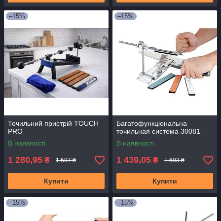
–15%
–15%
Точильний пристрій TOUCH
Багатофункціональна
PRO
точильная система 30081
В наявності
В наявності
1 280,95
1 439,05
₴
₴
1 507 ₴
1 693 ₴
Купити
Купити
–15%
–15%