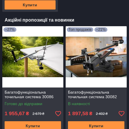
Купити
Акційні пропозиції та новинки
–27%
Топ продажів
–21%
Багатофункціональна
Багатофункціональна
точильная система 30086
точильная система 30082
Готово до відправки
В наявності
1 955,67
1 897,58
₴
₴
2 679 ₴
2 402 ₴
Купити
Купити