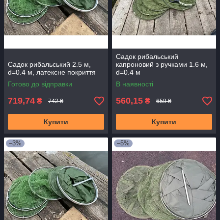
Садок рибальський
Садок рибальський 2.5 м,
капроновий з ручками 1.6 м,
d=0.4 м, латексне покриття
d=0.4 м
Готово до відправки
В наявності
719,74
560,15
₴
₴
742 ₴
659 ₴
Купити
Купити
–3%
–5%