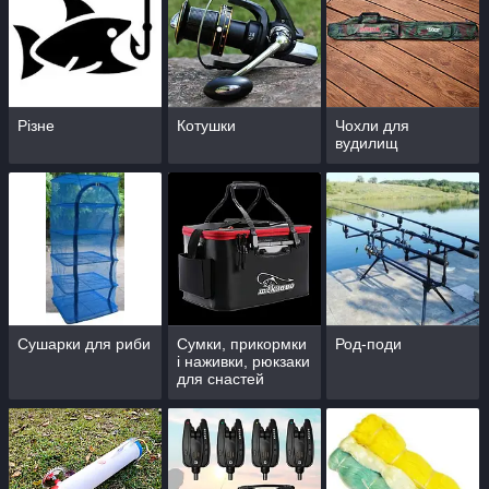
Різне
Котушки
Чохли для
вудилищ
Сушарки для риби
Сумки, прикормки
Род-поди
і наживки, рюкзаки
для снастей