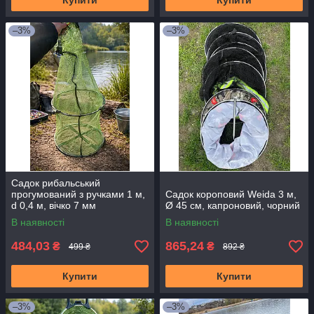
Купити
Купити
–3%
–3%
Садок рибальський
прогумований з ручками 1 м,
Садок короповий Weida 3 м,
d 0,4 м, вічко 7 мм
Ø 45 см, капроновий, чорний
В наявності
В наявності
484,03
865,24
₴
₴
499 ₴
892 ₴
Купити
Купити
–3%
–3%