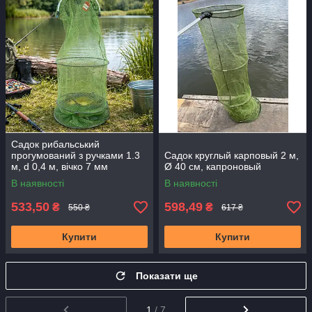
Садок рибальський
прогумований з ручками 1.3
Садок круглый карповый 2 м,
м, d 0,4 м, вічко 7 мм
Ø 40 см, капроновый
В наявності
В наявності
533,50
598,49
₴
₴
550 ₴
617 ₴
Купити
Купити
Показати ще
1
/ 7