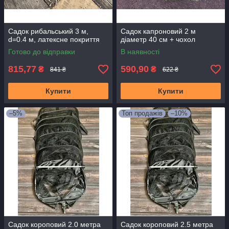
Садок рибальський 3 м,
Садок капроновий 2 м
d=0.4 м, латексне покриття
діаметр 40 см + чохол
Готово до відправки
В наявності
815,77
590,90
₴
₴
841 ₴
622 ₴
Купити
Купити
–5%
Топ продажів
–10%
Садок короповий 2.0 метра
Садок короповий 2.5 метра