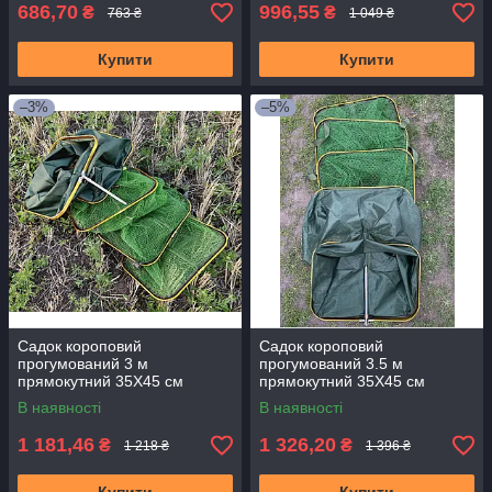
686,70
996,55
₴
₴
763 ₴
1 049 ₴
Купити
Купити
–3%
–5%
Садок короповий
Садок короповий
прогумований 3 м
прогумований 3.5 м
прямокутний 35Х45 см
прямокутний 35Х45 см
прямокутний
прямокутний
В наявності
В наявності
1 181,46
1 326,20
₴
₴
1 218 ₴
1 396 ₴