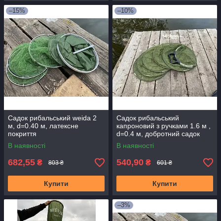
–15%
–10%
Садок рибальський weida 2
Садок рибальський
м, d=0.40 м, латексне
капроновий з ручками 1.6 м ,
покриття
d=0.4 м, добротний садок
для гарного улову
В наявності
В наявності
682,55
540,90
₴
₴
803 ₴
601 ₴
Купити
Купити
–3%