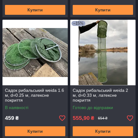
Купити
Купити
–15%
Садок рибальський weida 1.6
Садок рибальський weida 2
м, d=0.25 м, латексне
м, d=0.33 м, латексне
покриття
покриття
В наявності
Готово до відправки
459
555,90
₴
₴
654 ₴
Купити
Купити