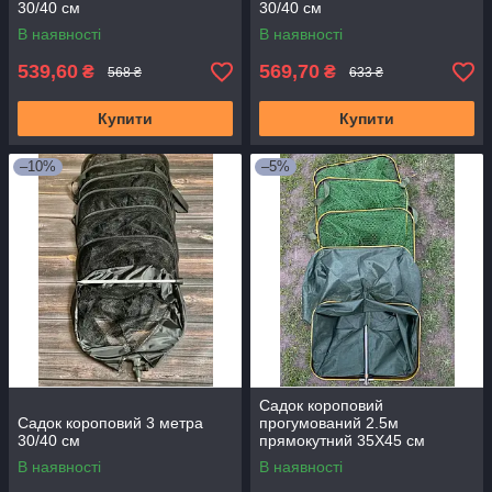
30/40 см
30/40 см
В наявності
В наявності
539,60
569,70
₴
₴
568 ₴
633 ₴
Купити
Купити
–10%
–5%
Садок короповий
Садок короповий 3 метра
прогумований 2.5м
30/40 см
прямокутний 35Х45 см
прямокутний
В наявності
В наявності