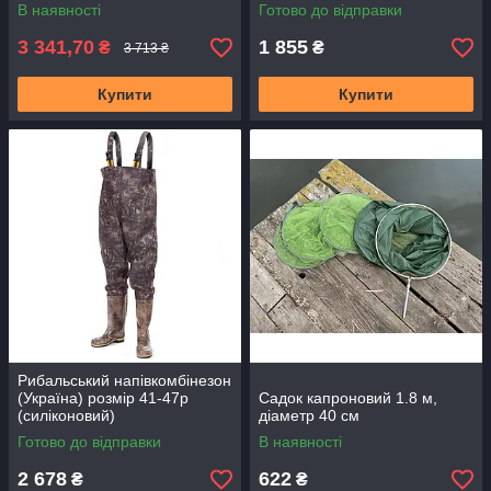
В наявності
Готово до відправки
3 341,70
1 855
₴
₴
3 713 ₴
Купити
Купити
Рибальський напівкомбінезон
(Україна) розмір 41-47р
Садок капроновий 1.8 м,
(силіконовий)
діаметр 40 см
Готово до відправки
В наявності
2 678
622
₴
₴