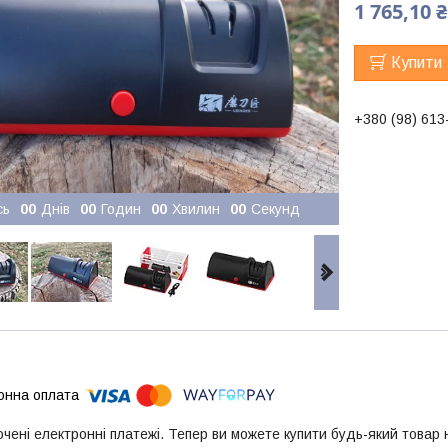
1 765,10 ₴
Купити
+380 (98) 613
сь
0
0
Днів
0
0
Годин
0
0
Хвилин
0
0
Секунд
ючені електронні платежі. Тепер ви можете купити будь-який товар