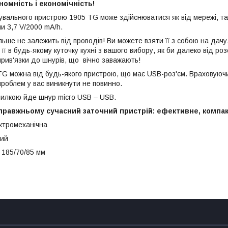
омність і економічність!
вального пристрою 1905 TG може здійснюватися як від мережі, так
и 3,7 V/2000 mA/h.
ьше не залежить від проводів! Ви можете взяти її з собою на дачу
її в будь-якому куточку кухні з вашого вибору, як би далеко від р
прив'язки до шнурів, що вічно заважають!
G можна від будь-якого пристрою, що має USB-роз'єм. Враховуючи,
проблем у вас виникнути не повинно.
очилкою йде шнур micro USB – USB.
правжньому сучасний заточний пристрій: ефективне, компак
ктромеханічна
ний
 185/70/85 мм