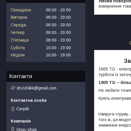
повернення това
Понеділок
08:00
20:00
Вівторок
08:00
20:00
Середа
08:00
20:00
Четвер
08:00
20:00
Пʼятниця
08:00
20:00
Субота
10:00
19:00
Неділя
10:00
18:00
За
1905 TG - електр
турботи із заточ
Контакти
1905 TG –
біль
dru1d4kk@gmail.com
Не любите точи
Купіть електроме
Сегрій
Напруга струму, 
того ж, ця модел
зниження енерго
Onsy shop