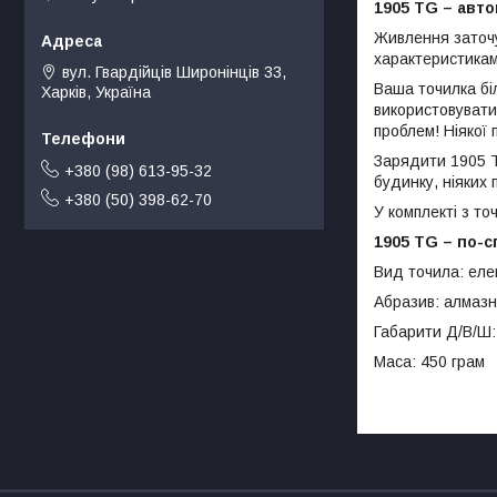
1905 TG –
автон
Живлення заточу
характеристикам
вул. Гвардійців Широнінців 33,
Ваша точилка біл
Харків, Україна
використовувати 
проблем! Ніякої 
Зарядити 1905 T
+380 (98) 613-95-32
будинку, ніяких 
+380 (50) 398-62-70
У комплекті з т
1905 TG – по-с
Вид точила: еле
Абразив: алмаз
Габарити Д/В/Ш:
Маса: 450 грам