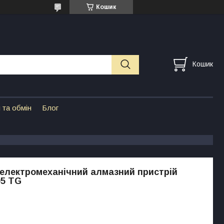
Кошик
Кошик
 та обмін
Блог
електромеханічний алмазний пристрій
05 TG