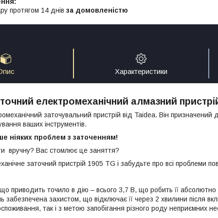
ру протягом 14 днів
за домовленістю
Опис
Характеристики
точний електромеханічний алмазний пристрій
омеханічний заточувальний пристрій від Taidea. Він призначений д
ування ваших інструментів.
ше ніяких проблем з заточенням!
ти вручну? Вас стомлює це заняття?
ханічне заточний пристрій 1905 TG і забудьте про всі проблеми пов
що приводить точило в дію – всього 3,7 В, що робить її абсолютно 
ь забезпечена захистом, що відключає її через 2 хвилини після вкл
споживання, так і з метою запобігання різного роду неприємних не