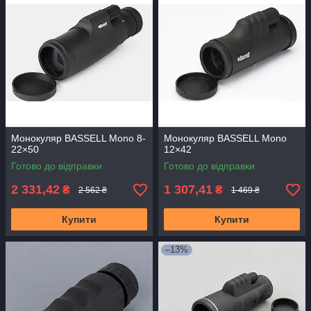
Монокуляр BASSELL Mono 8-
Монокуляр BASSELL Mono
22×50
12×42
Готово до відправки
Готово до відправки
2 331,42
1 307,41
₴
₴
2 562 ₴
1 469 ₴
Купити
Купити
–13%