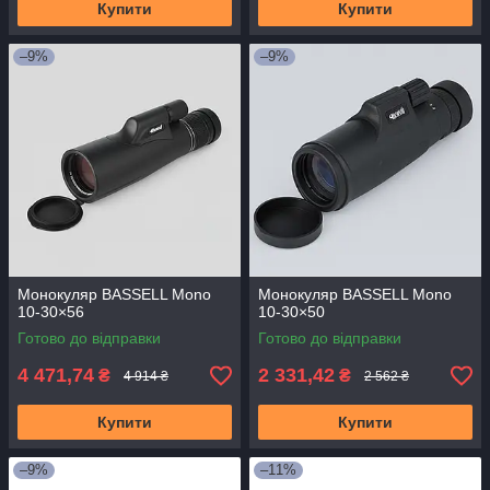
Купити
Купити
–9%
–9%
Монокуляр BASSELL Mono
Монокуляр BASSELL Mono
10-30×56
10-30×50
Готово до відправки
Готово до відправки
4 471,74
2 331,42
₴
₴
4 914 ₴
2 562 ₴
Купити
Купити
–9%
–11%