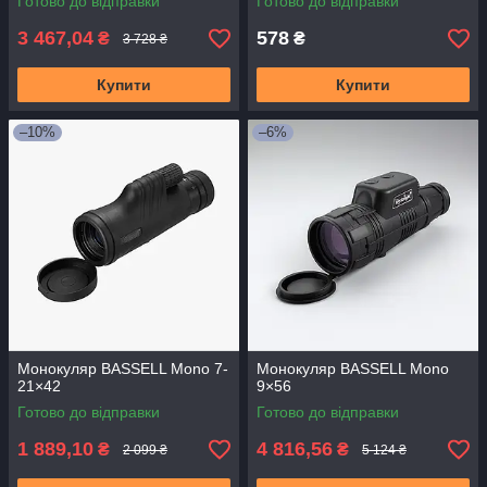
Готово до відправки
Готово до відправки
3 467,04
578
₴
₴
3 728 ₴
Купити
Купити
–10%
–6%
Монокуляр BASSELL Mono 7-
Монокуляр BASSELL Mono
21×42
9×56
Готово до відправки
Готово до відправки
1 889,10
4 816,56
₴
₴
2 099 ₴
5 124 ₴