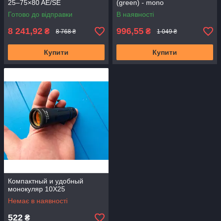
25–75×80 AE/SE
(green) - mono
Готово до відправки
В наявності
8 241,92
996,55
₴
₴
8 768 ₴
1 049 ₴
Купити
Купити
Компактный и удобный
монокуляр 10X25
Немає в наявності
522
₴