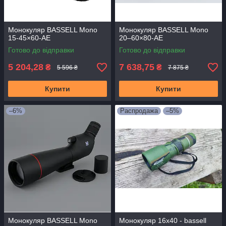
Монокуляр BASSELL Mono
Монокуляр BASSELL Mono
15-45×60-AE
20–60×80-AE
Готово до відправки
Готово до відправки
5 204,28
7 638,75
₴
₴
5 596 ₴
7 875 ₴
Купити
Купити
–6%
Распродажа
–5%
Монокуляр BASSELL Mono
Монокуляр 16x40 - bassell