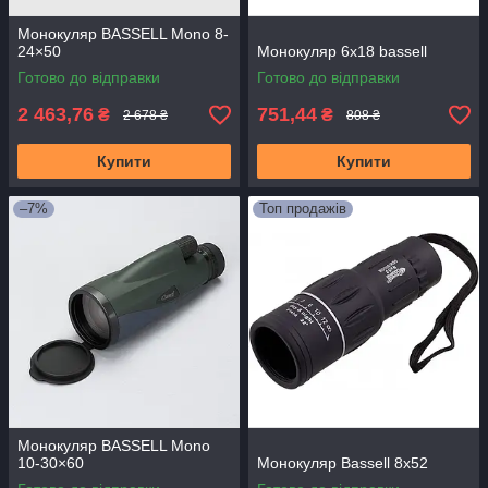
Монокуляр BASSELL Mono 8-
24×50
Монокуляр 6x18 bassell
Готово до відправки
Готово до відправки
2 463,76
751,44
₴
₴
2 678 ₴
808 ₴
Купити
Купити
–7%
Топ продажів
Монокуляр BASSELL Mono
10-30×60
Монокуляр Bassell 8x52