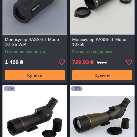
Монокуляр BASSELL Mono
Монокуляр BASSELL Mono
10×25 W.P
10×50
Готово до відправки
Готово до відправки
1 469
729,93
₴
₴
839 ₴
Купити
Купити
–7%
–3%