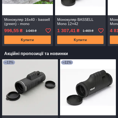
Монокуляр 16x40 - bassell
Монокуляр BASSELL
Мон
(green) - mono
Mono 12×42
Mon
996,55
1 307,41
4 8
₴
₴
1 049 ₴
1 469 ₴
Купити
Купити
Акційні пропозиції та новинки
–13%
–11%