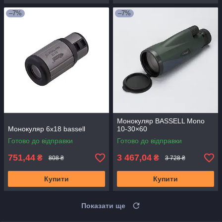
–7%
–7%
Монокуляр BASSELL Mono
Монокуляр 6x18 bassell
10-30×60
Готово до відправки
Готово до відправки
751,44
3 467,04
₴
₴
808 ₴
3 728 ₴
Купити
Купити
Показати ще