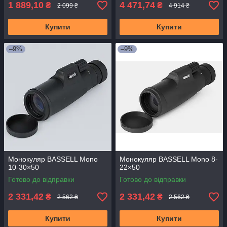
1 889,10
4 471,74
₴
₴
2 099 ₴
4 914 ₴
Купити
Купити
–9%
–9%
Монокуляр BASSELL Mono
Монокуляр BASSELL Mono 8-
10-30×50
22×50
Готово до відправки
Готово до відправки
2 331,42
2 331,42
₴
₴
2 562 ₴
2 562 ₴
Купити
Купити