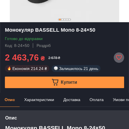
Монокуляр BASSELL Mono 8-24×50
Готово до відправки
Код: 8-24×50
Роздріб
2 463,76
₴
2 678 ₴
Економія
214.24 ₴
Залишилось
21 день
Купити
Опис
Характеристики
Доставка
Оплата
Умови п
Опис
Монокуляр BASSELL Mono 8-24×50