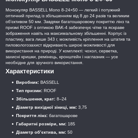
Монокуляр BASSELL Mono 8-24×50 — легкий і потужний
оптичний прилад із збільшенням від 8 до 24 разів та великим
об’єктивом 50 мм. Завдяки багатошаровому покриттю лінз та
призмі ROOF з оптикою BAK-4 забезпечує чітке та яскраве
зображення навіть на максимальному збільшенні. Корпус із
пластику, вага лише 343 г, можливість кріплення на штатив та
пиловологозахист відкривають широкі можливості для
використання на природі. У комплекті: чохол, серветка,
захисні кришки, ремінець, кронштейн і наглазник — усе
необхідне для зручного використання.
Характеристики
Виробник:
BASSELL
Тип призми:
ROOF
Збільшення, крат:
8–24
Діаметр вихідної зіниці, мм:
3,75
Покриття лінз:
багатошарове
Габаритні розміри, мм:
185
Діаметр об’єктива, мм:
50