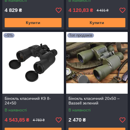
В наявності
В наявності
4 829
4 120,83
₴
₴
4 431 ₴
Купити
Купити
–5%
Топ продажів
Бінокль класичний K9 8-
Бінокль класичний 20x50 –
24×50
Bassell зелений
В наявності
В наявності
4 543,85
2 470
₴
₴
4 783 ₴