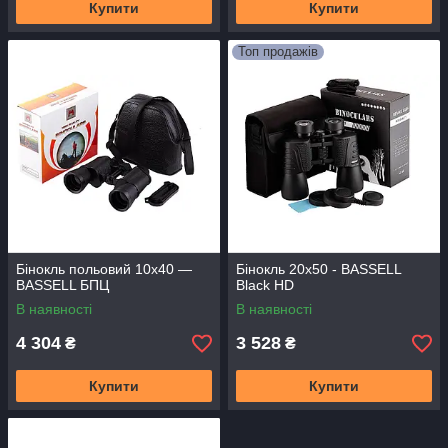
Купити
Купити
Топ продажів
Бінокль польовий 10x40 —
Бінокль 20x50 - BASSELL
BASSELL БПЦ
Black HD
В наявності
В наявності
4 304
3 528
₴
₴
Купити
Купити