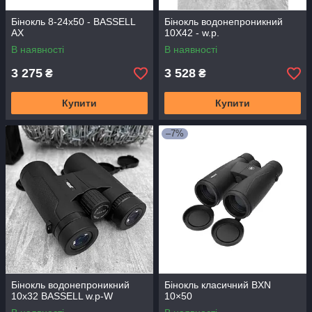
Бінокль 8-24x50 - BASSELL
Бінокль водонепроникний
AX
10X42 - w.p.
В наявності
В наявності
3 275
3 528
₴
₴
Купити
Купити
–7%
Бінокль водонепроникний
Бінокль класичний BXN
10x32 BASSELL w.p-W
10×50