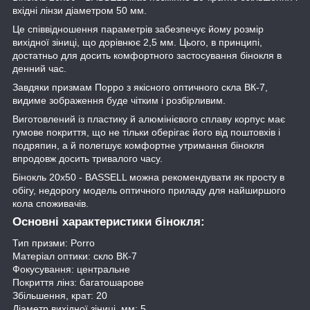
вхідні лінзи діаметром 50 мм.
Це співвідношення параметрів забезпечує йому розмір
вихідної зіниці, що дорівнює 2,5 мм. Цього, в принципі,
достатньо для досить комфортного застосування бінокля в
денний час.
Завдяки призмам Порро з якісного оптичного скла ВК-7,
видиме зображення буде чітким і розбірливим.
Виготовлений із пластику й алюмінієвого сплаву корпус має
гумове покриття, що не тільки оберігає його від поштовхів і
подряпин, а й полегшує комфортне утримання бінокля
впродовж досить тривалого часу.
Бінокль 20x50 - BASSELL можна рекомендувати як просту в
обігу, недорогу модель оптичного приладу для найширшого
кола споживачів.
Основні характеристики бінокля:
Тип призми: Porro
Матеріал оптики: скло ВК-7
Фокусування: центральне
Покриття лінз: багатошарове
Збільшення, крат: 20
Діаметр вихідної зіниці, мм: 5