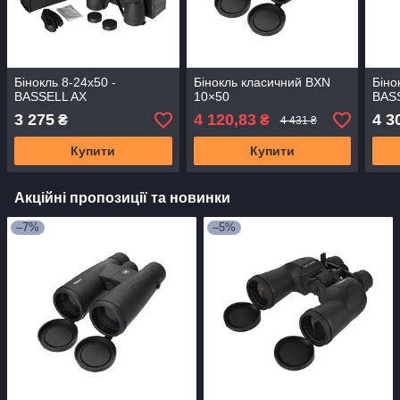
Бінокль 8-24x50 -
Бінокль класичний BXN
Біно
BASSELL AX
10×50
BAS
3 275
4 120,83
4 3
₴
₴
4 431 ₴
Купити
Купити
Акційні пропозиції та новинки
–7%
–5%