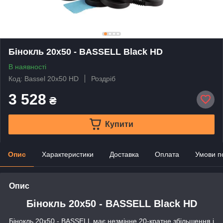
Бінокль 20x50 - BASSELL Black HD
В наявності
Код: Bassel 20x50 HD
Роздріб
3 528
₴
Купити
Опис
Характеристики
Доставка
Оплата
Умови п
Опис
Бінокль 20x50 - BASSELL Black HD
Бінокль 20x50 - BASSELL має незмінне 20-кратне збільшення і