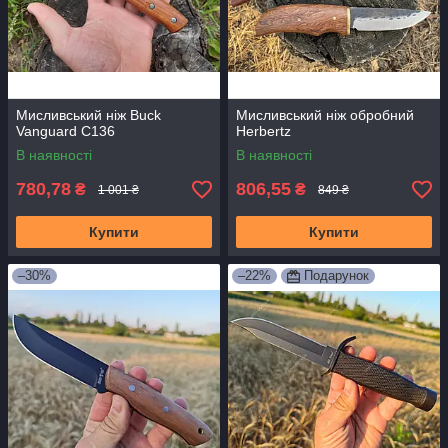
Мисливський ніж Buck
Мисливський ніж обробний
Vanguard С136
Herbertz
В наявності
В наявності
780,78
806,55
₴
₴
1 001 ₴
849 ₴
Купити
Купити
–30%
–22%
Подарунок