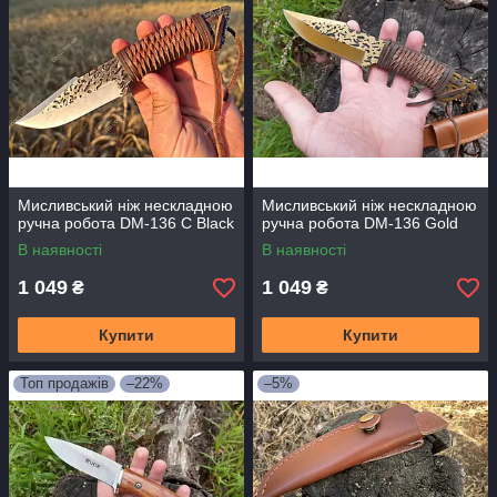
Мисливський ніж нескладною
Мисливський ніж нескладною
ручна робота DM-136 C Black
ручна робота DM-136 Gold
В наявності
В наявності
1 049
1 049
₴
₴
Купити
Купити
Топ продажів
–22%
–5%