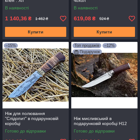
клен". Хіт
чохол
В наявності
В наявності
1 140,36
619,08
₴
₴
1 462 ₴
924 ₴
Купити
Купити
–15%
Топ продажів
–12%
Подарунок
Ніж для полювання
"Слідопит" в подарунковій
Ніж мисливський в
коробці
подарунковій коробці H12
Готово до відправки
Готово до відправки