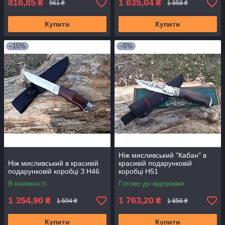
816,85
1 635,04
₴
₴
961 ₴
1 858 ₴
Купити
Купити
–15%
–5%
Ніж мисливський "Кабан" в
Ніж мисливський в красивій
красивій подарунковій
подарунковій коробці З H46
коробці H51
В наявності
Готово до відправки
1 354,90
1 763,20
₴
₴
1 594 ₴
1 856 ₴
Купити
Купити