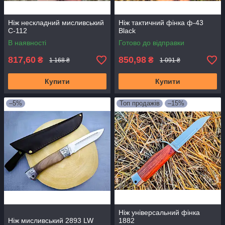
Ніж нескладний мисливський
Ніж тактичний фінка ф-43
С-112
Black
В наявності
Готово до відправки
817,60
850,98
₴
₴
1 168 ₴
1 091 ₴
Купити
Купити
–5%
Топ продажів
–15%
Ніж універсальний фінка
Ніж мисливський 2893 LW
1882