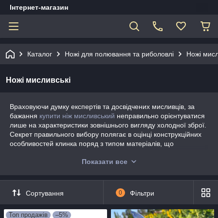
Інтернет-магазин
Каталог
Ножі для полювання та риболовлі
Ножі мисл
Ножі мисливські
Враховуючи думку експертів та досвідчених мисливців, за
бажання
купити ніж мисливський
неправильно орієнтуватися
лише на характеристики зовнішнього вигляду холодної зброї.
Секрет правильного вибору полягає в оцінці конструкційних
особливостей клинка поряд з типом матеріалів, що
використовуються. Важливим параметром виступає
Показати все
призначення зброї.
На полюванні ножі потрібні для:
розробки видобутку;
Сортування
0
Фільтри
заготівлі колів або матеріалів для розпалювання
багаття;
Топ продажів
–5%