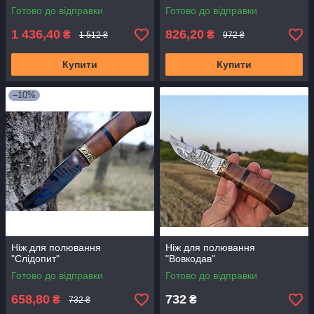
Готово до відправки
Готово до відправки
1 436,40
826,20
₴
₴
1 512 ₴
972 ₴
Купити
Купити
–10%
Ніж для полювання
Ніж для полювання
"Слідопит"
"Вовкодав"
Готово до відправки
Готово до відправки
658,80
732
₴
₴
732 ₴