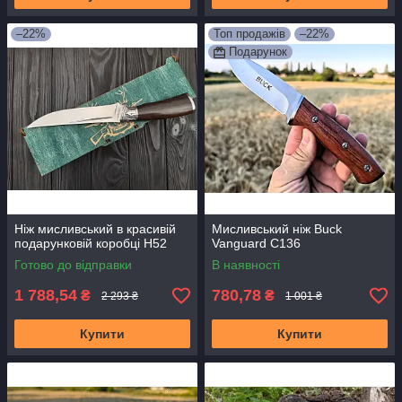
–22%
Топ продажів
–22%
Подарунок
Ніж мисливський в красивій
Мисливський ніж Buck
подарунковій коробці H52
Vanguard С136
Готово до відправки
В наявності
1 788,54
780,78
₴
₴
2 293 ₴
1 001 ₴
Купити
Купити