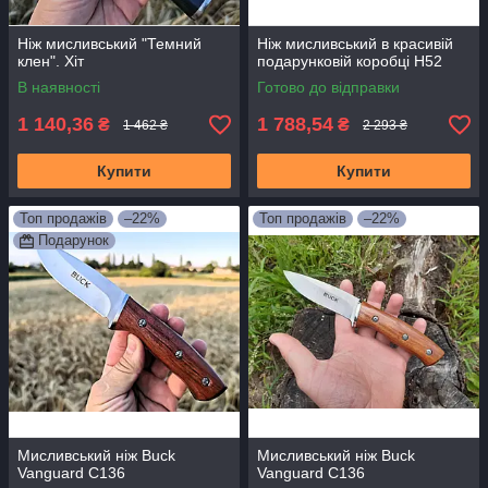
Ніж мисливський "Темний
Ніж мисливський в красивій
клен". Хіт
подарунковій коробці H52
В наявності
Готово до відправки
1 140,36
1 788,54
₴
₴
1 462 ₴
2 293 ₴
Купити
Купити
Топ продажів
–22%
Топ продажів
–22%
Подарунок
Мисливський ніж Buck
Мисливський ніж Buck
Vanguard С136
Vanguard С136