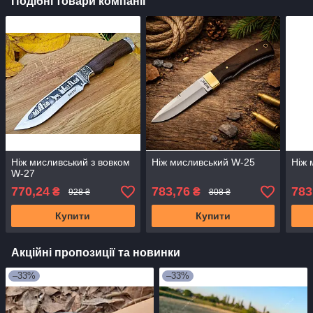
Подібні товари компанії
Ніж мисливський з вовком
Ніж мисливський W-25
Ніж 
W-27
770,24
783,76
783
₴
₴
928 ₴
808 ₴
Купити
Купити
Акційні пропозиції та новинки
–33%
–33%