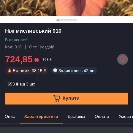
Ніж мисливський 910
В наявності
Код: 910
Опт і роздріб
724,85
₴
763 ₴
Економія
38.15 ₴
Залишилось
42 дні
693 ₴
від 3 шт.
Купити
Опис
Характеристики
Доставка
Оплата
Умови 