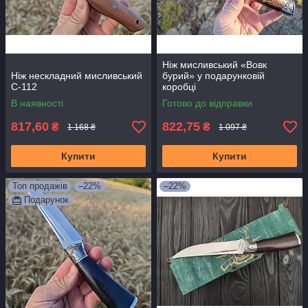
Ніж мисливський «Вовк
Ніж нескладний мисливський
бурий» у подарунковій
С-112
коробці
В наявності
Готово до відправки
817,60
822,75
₴
₴
1 168 ₴
1 097 ₴
Купити
Купити
Топ продажів
–22%
–22%
Подарунок