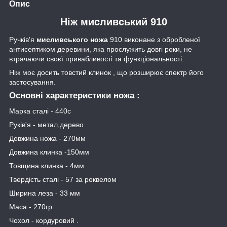
Опис
Ніж мисливський 910
Ручків'я
мисливського ножа
910 виконане з обробленої
антисептиком деревини, яка прослужить довгі роки, не
втрачаючи своєї привабливості та функціональності.
Ніж моє досить товстий клинок , що розширює спектр його
застосування.
Основні характеристики ножа
:
Марка сталі - 440с
Руків'я - метал,дерево
Довжина ножа - 270мм
Довжина клинка -150мм
Товщина клинка - 4мм
Твердість сталі - 57 за роквелом
Ширина леза - 33 мм
Маса - 270гр
Чохол - кордуровий .