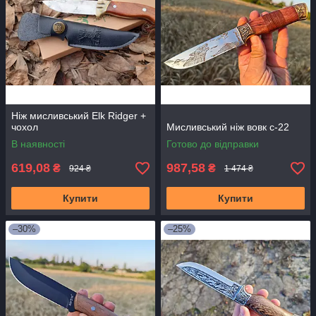
Ніж мисливський Elk Ridger +
чохол
Мисливський ніж вовк с-22
В наявності
Готово до відправки
619,08
987,58
₴
₴
924 ₴
1 474 ₴
Купити
Купити
–30%
–25%