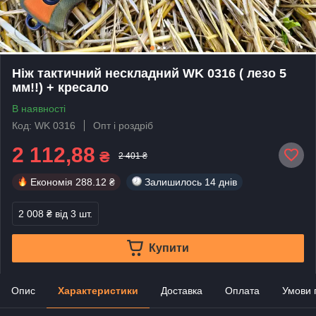
Ніж тактичний нескладний WK 0316 ( лезо 5
мм!!) + кресало
В наявності
Код: WK 0316
Опт і роздріб
2 112,88
₴
2 401 ₴
Економія
288.12 ₴
Залишилось
14 днів
2 008 ₴
від 3 шт.
Купити
Опис
Характеристики
Доставка
Оплата
Умови 