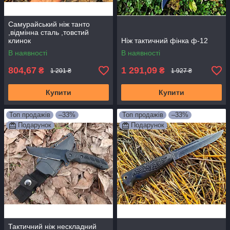
Самурайський ніж танто
,відмінна сталь ,товстий
клинок
Ніж тактичний фінка ф-12
В наявності
В наявності
804,67
1 291,09
₴
₴
1 201 ₴
1 927 ₴
Купити
Купити
Топ продажів
–33%
Топ продажів
–33%
Подарунок
Подарунок
Тактичний ніж нескладний