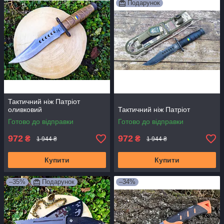
Подарунок
Тактичний ніж Патріот
оливковий
Тактичний ніж Патріот
Готово до відправки
Готово до відправки
972
972
₴
₴
1 944 ₴
1 944 ₴
Купити
Купити
–35%
Подарунок
–34%