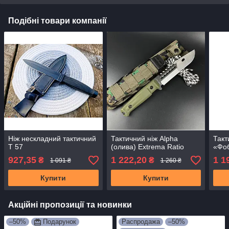
Подібні товари компанії
Ніж нескладний тактичний
Тактичний ніж Alpha
Такт
Т 57
(олива) Extrema Ratio
«Фо
927,35
1 222,20
1 1
₴
₴
1 091 ₴
1 260 ₴
Купити
Купити
Акційні пропозиції та новинки
–50%
Подарунок
Распродажа
–50%