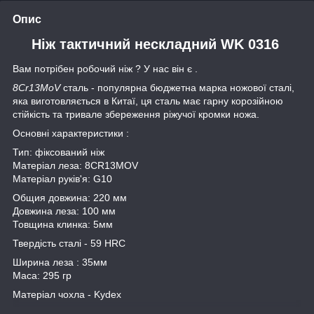
Опис
Ніж тактичний нескладний WK 0316
Вам потрібен робочий ніж ? У нас він є .
8Cr13MoV
сталь - популярна бюджетна марка ножової сталі,
яка виготовляється в Китаї, ця сталь має гарну корозійною
стійкість та тривале збереження ріжучої кромки ножа.
Основні характеристики :
Тип: фіксований ніж
Матеріал леза: 8CR13MOV
Матеріал руків'я: G10
Общия довжина: 220 мм
Довжина леза: 100 мм
Товщина клинка: 5мм
Твердість сталі - 59 HRC
Ширина леза : 35мм
Маса: 295 гр
Матеріал чохла - Kydex