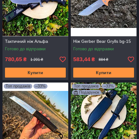
Тактичний ніж Альфа
Ніж Gerber Bear Grylls bg-15
Готово до відправки
Готово до відправки
780,65
583,44
₴
₴
1 201 ₴
884 ₴
Купити
Купити
Топ продажів
–33%
Топ продажів
–33%
Подарунок