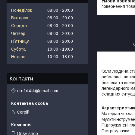
повернення това
Понеділок
08:00
20:00
Вівторок
08:00
20:00
Середа
08:00
20:00
Четвер
08:00
20:00
Пʼятниця
08:00
20:00
Субота
10:00
19:00
Неділя
10:00
18:00
Коли людина сти
риболовлі, полю
Контакти
безпеки та впевн
легендарного ма
dru1d4kk@gmail.com
складних ситуац
Характеристик
Сегрій
Матеріал чохла:
Мультиінструме
Підпружинені пл
Гострі кусачки
Onsy shop