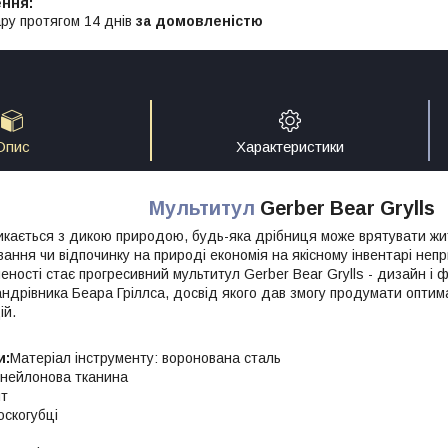
ру протягом 14 днів
за домовленістю
Опис
Характеристики
Мультитул
Gerber Bear Grylls
кається з дикою природою, будь-яка дрібниця може врятувати жит
вання чи відпочинку на природі економія на якісному інвентарі не
еності стає прогресивний мультитул Gerber Bear Grylls - дизайн і 
ндрівника Беара Гріллса, досвід якого дав змогу продумати оптима
ій.
и:
Матеріал інструменту: воронована сталь
 нейлонова тканина
нт
оскогубці