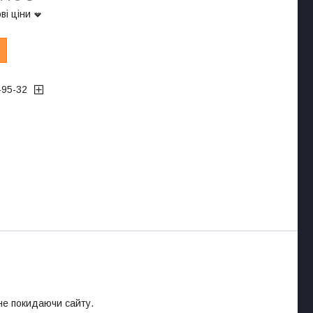
ві ціни
-95-32
 не покидаючи сайту.