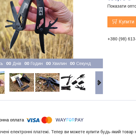
Показати опто
Купити
+380 (98) 613
сь
0
0
Днів
0
0
Годин
0
0
Хвилин
0
0
Секунд
ючені електронні платежі. Тепер ви можете купити будь-який товар