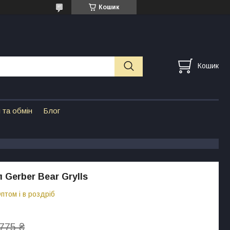
Кошик
Кошик
 та обмін
Блог
 Gerber Bear Grylls
птом і в роздріб
775 ₴