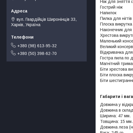
Ніж для зняття і
Гострий ніж
Напилок
Пилка для нігтів
вул. Гвардійців Широнінців 33,
Плоска викрутка
Харків, Україна
Наконечник для 
Хрестова викрут
Маленький консе
+380 (98) 613-95-32
Великий консерв
Відкривачка для
+380 (50) 398-62-70
Гостра пила по 
Магнітний трима
Біти хрестова ви
Біти плоска викр
Біти шестигранни
Габарити і вага
Довжина у відкри
Довжина в склад
Ширина: 47 мм.
Товщина: 15 мм.
Довжина леза (ні
Вага: 245 гр.