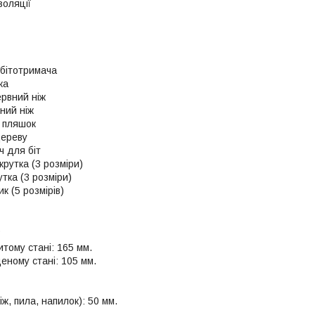
золяції
бітотримача
ка
рвний ніж
ний ніж
 пляшок
дереву
ч для біт
крутка (3 розміри)
утка (3 розміри)
к (5 розмірів)
тому стані: 165 мм.
еному стані: 105 мм.
ж, пила, напилок): 50 мм.