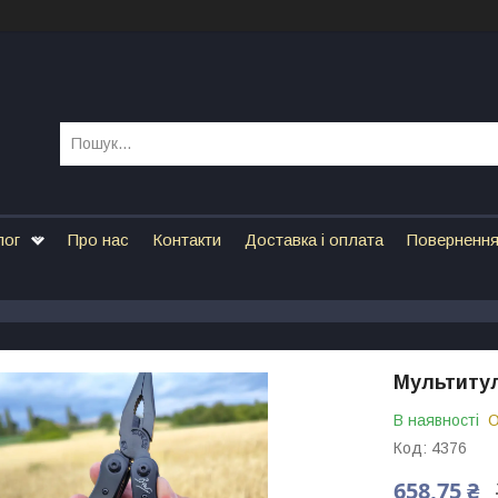
лог
Про нас
Контакти
Доставка і оплата
Повернення
Мультитул
В наявності
О
Код:
4376
658,75 ₴