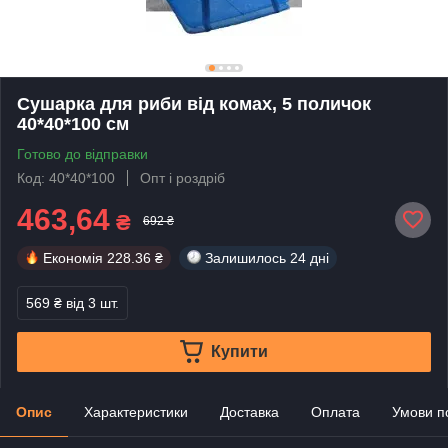
Сушарка для риби від комах, 5 поличок
40*40*100 см
Готово до відправки
Код: 40*40*100
Опт і роздріб
463,64
₴
692 ₴
Економія
228.36 ₴
Залишилось
24 дні
569 ₴
від 3 шт.
Купити
Опис
Характеристики
Доставка
Оплата
Умови п