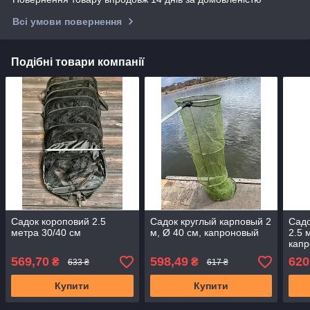
Всі умови повернення
Подібні товари компанії
Садок короповий 2.5
Садок круглый карповый 2
Садо
метра 30/40 см
м, Ø 40 см, капроновый
2.5 
кап
569,70
598,49
620
₴
₴
633 ₴
617 ₴
Купити
Купити