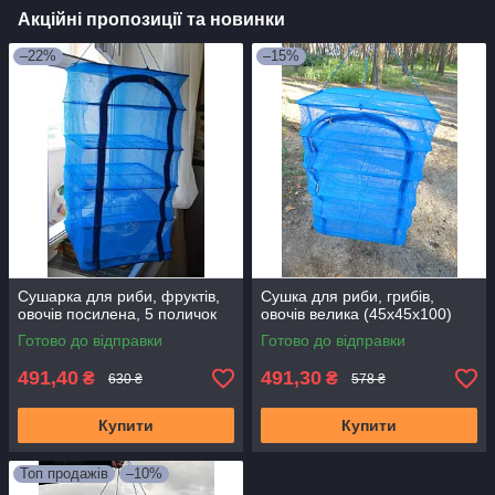
Акційні пропозиції та новинки
–22%
–15%
Сушарка для риби, фруктів,
Сушка для риби, грибів,
овочів посилена, 5 поличок
овочів велика (45х45х100)
Готово до відправки
Готово до відправки
491,40
491,30
₴
₴
630 ₴
578 ₴
Купити
Купити
Топ продажів
–10%