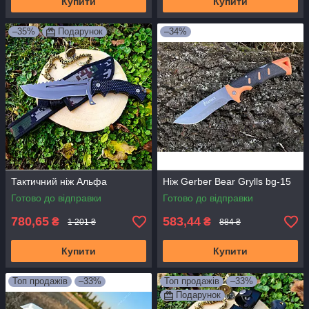
Купити
Купити
–35%
Подарунок
–34%
Тактичний ніж Альфа
Ніж Gerber Bear Grylls bg-15
Готово до відправки
Готово до відправки
780,65
583,44
₴
₴
1 201 ₴
884 ₴
Купити
Купити
Топ продажів
–33%
Топ продажів
–33%
Подарунок