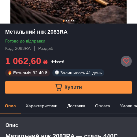
Метальний ніж 2083RA
Готово до відправки
Код: 2083RA
Роздріб
1 062,60
₴
1 155 ₴
Економія
92.40 ₴
Залишилось
41 день
Купити
Опис
Характеристики
Доставка
Оплата
Умови п
Опис
Метальний ніж 2083RA — сталь 440C,