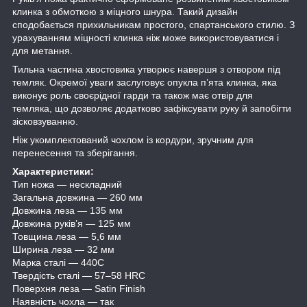
клинка з обмоткою з міцного шнура. Такий дизайн
сподобається прихильникам простого, спартанського стилю. З
урахуванням міцності клинка ніж може використовуватися і
для метання.
Тильна частина хвостовика утворює навершя з отвором під
темляк. Окремої уваги заслуговує опукла п’ята клинка, яка
виконує роль своєрідної гарди та також має отвір для
темляка, що дозволяє додатково зафіксувати руку й запобігти
зісковзуванню.
Ніж укомплектований чохлом із кордури, зручним для
перенесення та зберігання.
Характеристики:
Тип ножа — нескладний
Загальна довжина — 260 мм
Довжина леза — 135 мм
Довжина руків’я — 125 мм
Товщина леза — 5,6 мм
Ширина леза — 32 мм
Марка сталі — 440C
Твердість сталі — 57–58 HRC
Поверхня леза — Satin Finish
Наявність чохла — так