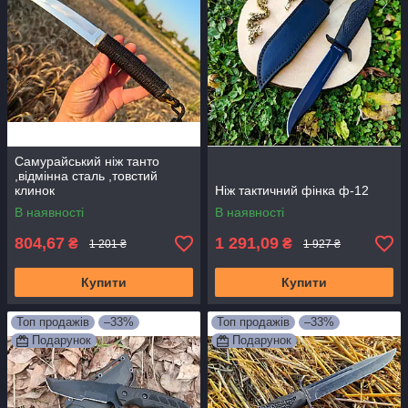
Самурайський ніж танто
,відмінна сталь ,товстий
клинок
Ніж тактичний фінка ф-12
В наявності
В наявності
804,67
1 291,09
₴
₴
1 201 ₴
1 927 ₴
Купити
Купити
Топ продажів
–33%
Топ продажів
–33%
Подарунок
Подарунок