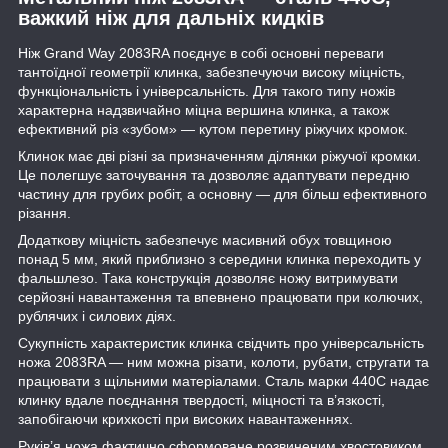
важкий ніж для дальніх кидків
Ніж Grand Way 2083RA поєднує в собі основні переваги
тантоїдної геометрії клинка, забезпечуючи високу міцність,
функціональність і універсальність. Для такого типу ножів
характерна надзвичайно міцна вершина клинка, а також
ефективний різ «зубом» — кутом перетину ріжучих кромок.
Клинок має дві різні за призначенням ділянки ріжучої кромки.
Це полегшує заточування та дозволяє адаптувати передню
частину для грубих робіт, а основну — для більш ефективного
різання.
Додаткову міцність забезпечує масивний обух товщиною
понад 5 мм, який приблизно з середини клинка переходить у
фальшлезо. Така конструкція дозволяє ножу витримувати
серйозні навантаження та впевнено працювати при колючих,
рублячих і силових діях.
Сукупність характеристик клинка свідчить про універсальність
ножа 2083RA — ним можна різати, колоти, рубати, стругати та
працювати з щільними матеріалами. Сталь марки 440C надає
клинку вдале поєднання твердості, міцності та в’язкості,
запобігаючи крихкості при високих навантаженнях.
Руків’я ножа фактично сформоване розвиненим хвостовиком