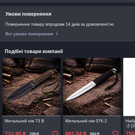
Умови повернення
Повернення товару впродовж 14 днів за домовленістю
Всі умови повернення
Подібні товари компанії
Метальний ніж 73 B
Метальний ніж 07К-2
Набі
-2 (3
712,95
661,54
755
₴
₴
735 ₴
682 ₴