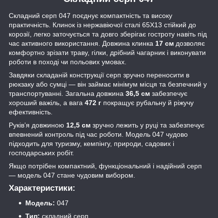
Складний серп 047 поєднує компактність та високу
практичність. Клинок із нержавіючої сталі 65Х13 стійкий до
корозії, легко заточується та довго зберігає гостроту навіть під
час активного використання. Довжина клинка
17 см
дозволяє
комфортно зрізати траву, гілки, дрібний чагарник і виконувати
роботи в поході чи польових умовах.
Завдяки складаній конструкції серп зручно переносити в
рюкзаку або сумці — він займає мінімум місця та безпечний у
транспортуванні. Загальна довжина
36,5 см
забезпечує
хороший важіль, а вага
472 г
покращує рубальну й ріжучу
ефективність.
Руків’я довжиною
12,5 см
зручно лежить у руці та забезпечує
впевнений контроль під час роботи. Модель 047 чудово
підходить для туризму, кемпінгу, природи, садових і
господарських робіт.
Якщо потрібен компактний, функціональний і надійний серп
— модель 047 стане чудовим вибором.
Характеристики:
Модель:
047
Тип:
складний серп