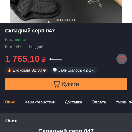
Складний серп 047
В наявності
Код: 047
Роздріб
1 765,10
₴
1 858 ₴
Економія
92.90 ₴
Залишилось
42 дні
Купити
Опис
Характеристики
Доставка
Оплата
Умови п
Опис
Складний серп 047