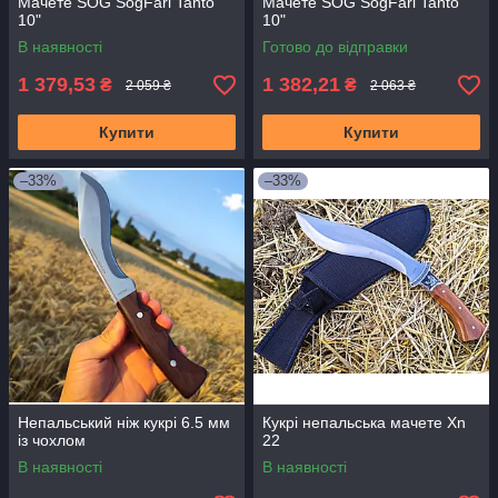
Мачете SOG SogFari Tanto
Мачете SOG SogFari Tanto
10"
10"
В наявності
Готово до відправки
1 379,53
1 382,21
₴
₴
2 059 ₴
2 063 ₴
Купити
Купити
–33%
–33%
Непальський ніж кукрі 6.5 мм
Кукрі непальська мачете Xn
із чохлом
22
В наявності
В наявності