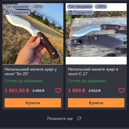
Топ продажів
–25%
Топ продажів
–25%
Подарунок
Подарунок
Непальський мачете кукрі у
Непальский мачете кукрі в
чохлі "Xn 25"
чохлі С-17
Готово до відправки
Готово до відправки
1 801,50
1 884
₴
₴
2 402 ₴
2 512 ₴
Купити
Купити
Показати ще