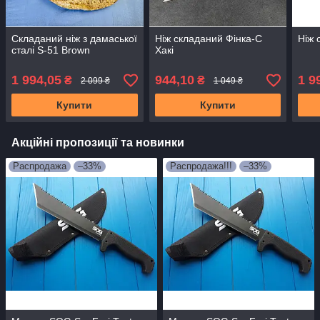
Складаний ніж з дамаської
Ніж складаний Фінка-С
Ніж 
сталі S-51 Brown
Хакі
1 994,05
944,10
1 9
₴
₴
2 099 ₴
1 049 ₴
Купити
Купити
Акційні пропозиції та новинки
Распродажа
–33%
Распродажа!!!
–33%