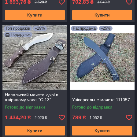
1 693,76
702,83
₴
₴
2 528 ₴
1 049 ₴
Купити
Купити
Топ продажів
–29%
Распродажа
–25%
Подарунок
Непальский мачете кукрі в
шкіряному чохлі "С-13"
Універсальне мачете 111057
Готово до відправки
Готово до відправки
1 434,20
789
₴
₴
2 020 ₴
1 052 ₴
Купити
Купити