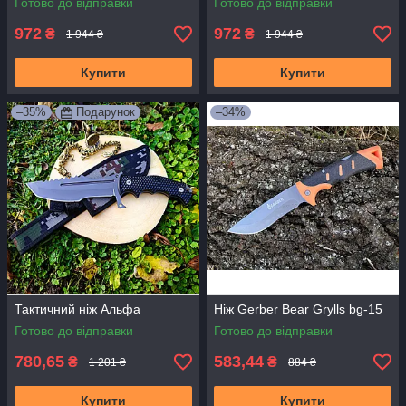
Готово до відправки
Готово до відправки
972
972
₴
₴
1 944 ₴
1 944 ₴
Купити
Купити
–35%
Подарунок
–34%
Тактичний ніж Альфа
Ніж Gerber Bear Grylls bg-15
Готово до відправки
Готово до відправки
780,65
583,44
₴
₴
1 201 ₴
884 ₴
Купити
Купити