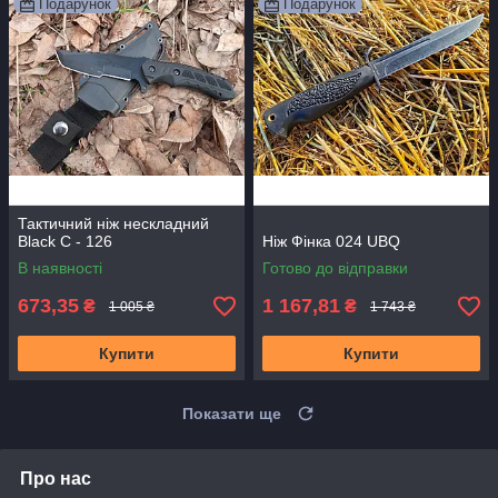
Подарунок
Подарунок
Тактичний ніж нескладний
Black C - 126
Ніж Фінка 024 UBQ
В наявності
Готово до відправки
673,35
1 167,81
₴
₴
1 005 ₴
1 743 ₴
Купити
Купити
Показати ще
Про нас