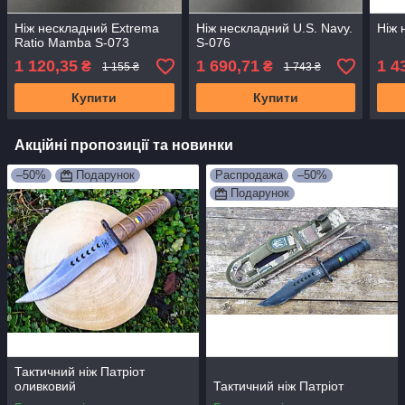
Ніж нескладний Extrema
Ніж нескладний U.S. Navy.
Ніж 
Ratio Mamba S-073
S-076
1 120,35
1 690,71
1 4
₴
₴
1 155 ₴
1 743 ₴
Купити
Купити
Акційні пропозиції та новинки
–50%
Подарунок
Распродажа
–50%
Подарунок
Тактичний ніж Патріот
оливковий
Тактичний ніж Патріот