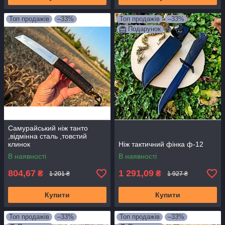
Топ продажів
–33%
Топ продажів
–33%
Подарунок
Самурайський ніж танто
,відмінна сталь ,товстий
клинок
Ніж тактичний фінка ф-12
В наявності
В наявності
804,67
1 291,09
₴
₴
1 201 ₴
1 927 ₴
Купити
Купити
Топ продажів
–33%
Топ продажів
–33%