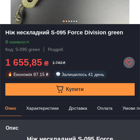
Ніж нескладний S-095 Force Division green
В наявності
Код: S-095 green
Роздріб
1 655,85
₴
1 743 ₴
Економія
87.15 ₴
Залишилось
41 день
Купити
Опис
Характеристики
Доставка
Оплата
Умови п
Опис
Ніж нескладний
S-095 Force