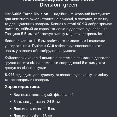
Division green
Ніж
S-095 Force Division
— надійний фіксований інструмент
для активного використання на природі, в походах, кемпінгу
та для щоденних завдань. Клинок зі сталі
4Cr13
добре тримає
гостроту, стійкий до корозії та легко піддається відновленню.
Товщина 5.5 мм забезпечує високу міцність і витривалість.
Довжина клинка 11.5 см робить ніж компактним і водночас
універсальним. Руків’я з
G10
забезпечує впевнений хват
навіть у вологих або забруднених умовах.
Кайдексовий чохол зі швидкою системою виймання дозволяє
зручно носити ніж на ремені чи спорядженні й отримувати
доступ за лічені секунди.
S-095
підходить для туризму, активного відпочинку, кемпінгу
та господарських завдань.
Характеристики:
Вид ножа: нескладний, фіксований
Загальна довжина: 24.5 см
Довжина клинка: 11.5 см
Довжина руків’я: 13 см