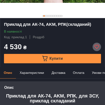
Приклад для АК-74, AKM, РПК(складаний)
В наявності
Код: приклад 1
Роздріб
4 530
₴
Купити
Опис
Характеристики
Доставка
Оплата
Умови п
Опис
Приклад для АК-74, AKM, РПК, для ЗСУ,
приклад складаний