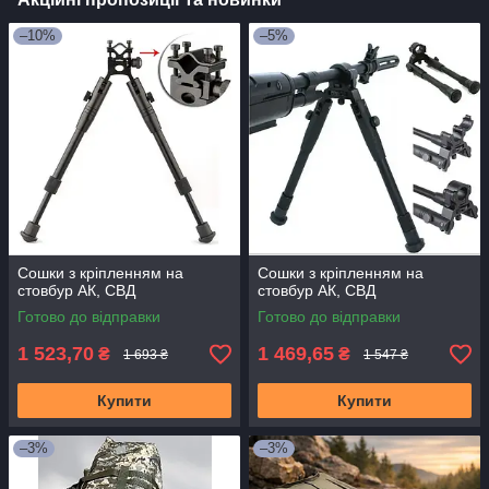
–10%
–5%
Сошки з кріпленням на
Сошки з кріпленням на
стовбур АК, СВД
стовбур АК, СВД
Готово до відправки
Готово до відправки
1 523,70
1 469,65
₴
₴
1 693 ₴
1 547 ₴
Купити
Купити
–3%
–3%