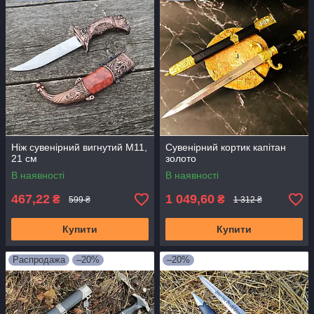
Ніж сувенірний вигнутий M11,
Сувенірний кортик капітан
21 см
золото
В наявності
В наявності
467,22
1 049,60
₴
₴
599 ₴
1 312 ₴
Купити
Купити
Распродажа
–20%
–20%