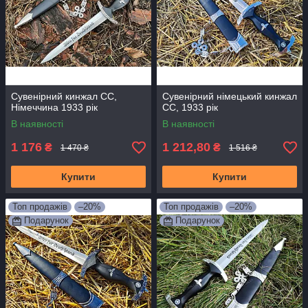
Сувенірний кинжал СС,
Сувенірний німецький кинжал
Німеччина 1933 рік
СС, 1933 рік
В наявності
В наявності
1 176
1 212,80
₴
₴
1 470 ₴
1 516 ₴
Купити
Купити
Топ продажів
–20%
Топ продажів
–20%
Подарунок
Подарунок