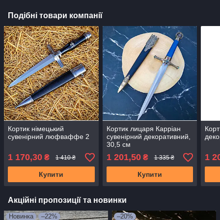
Подібні товари компанії
Кортик німецький
Кортик лицаря Карріан
Корт
сувенірний люфваффе 2
сувенірний декоративний,
деко
30,5 см
1 170,30
1 201,50
1 2
₴
₴
1 410 ₴
1 335 ₴
Купити
Купити
Акційні пропозиції та новинки
Новинка
–22%
–20%