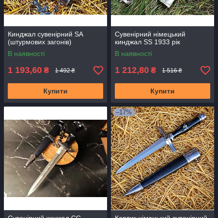
Кинджал сувенірний SA
Сувенірний німецький
(штурмових загонів)
кинджал SS 1933 рік
В наявності
В наявності
1 193,60
1 212,80
₴
₴
1 492 ₴
1 516 ₴
Купити
Купити
–17%