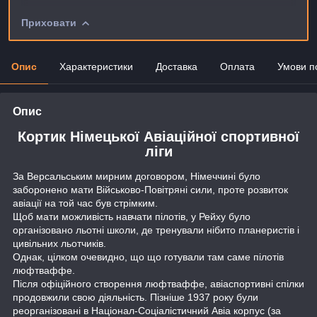
Приховати
Опис
Характеристики
Доставка
Оплата
Умови п
Опис
Кортик Німецької Авіаційної спортивної
ліги
За Версальським мирним договором, Німеччині було
заборонено мати Військово-Повітряні сили, проте розвиток
авіації на той час був стрімким.
Щоб мати можливість навчати пілотів, у Рейху було
організовано льотні школи, де тренували нібито планеристів і
цивільних льотчиків.
Однак, цілком очевидно, що що готували там саме пілотів
люфтваффе.
Після офіційного створення люфтваффе, авіаспортивні спілки
продовжили свою діяльність. Пізніше 1937 року були
реорганізовані в Націонал-Соціалістичний Авіа корпус (за