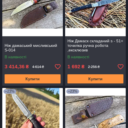
Ніж Дамаск складаний s - 51+
Ніж дамаський мисливський
точилка ручна робота
S-014
,ексклюзив
В наявності
В наявності
3 414,36
1 692
₴
₴
4 614 ₴
2 256 ₴
Купити
Купити
–23%
–23%