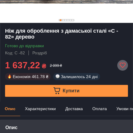
Ніж для оброблення з дамаської сталі «С -
82» дерево
Готово до відправки
Код: С -82
Роздріб
1 637,22
₴
2 099 ₴
Економія
461.78 ₴
Залишилось
24 дні
Купити
Опис
Характеристики
Доставка
Оплата
Умови п
Опис