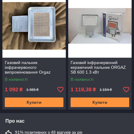
Газовий пальник
Газовий інфрачервоний
інфрачервоного
керамічний пальник ORGAZ
випромінювання Orgaz
SB 600 1.3 кВт
(редуктор)
В наявності
В наявності
1 092
1 119,38
₴
₴
1 365 ₴
1 154 ₴
Купити
Купити
Про нас
91% позитивних з 48 відгуків за рік