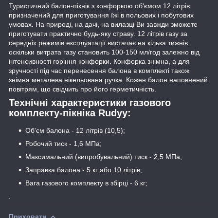
Туристичний балон-пікнік з конфоркою об'ємом 12 літрів
призначений для приготування їжі в польових і побутових
умовах. На природі, на дачі, на вилазці Ви завжди зможете
приготувати практично будь-яку страву. 12 літрів газу за
середніх режимів експлуатації вистачає на кілька тижнів,
оскільки витрата газу становить 100-150 мл/год залежно від
інтенсивності горіння конфорки. Конфорка знімна, а для
зручності під час перенесення балона в комплекті також
знімна металева нікельована ручка. Кожен балон наповнений
повітрям, що свідчить про його герметичність.
Технічні характеристики газового
комплекту-пікніка Rudyy:
Об'єм балона - 12 літрів (10,5);
Робочий тиск - 1,6 МПа;
Максимальний (випробувальний) тиск - 2,5 МПа;
Заправка балона - 5 кг або 10 літрів;
Вага газового комплекту в збірці - 6 кг;
.
Приховати