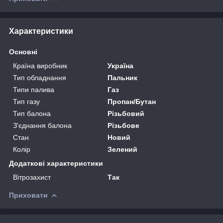
Характеристики
Основні
Країна виробник
Україна
Тип обладнання
Пальник
Типи палива
Газ
Тип газу
Пропан/Бутан
Тип балона
Різьбовий
З'єднання балона
Різьбове
Стан
Новий
Колір
Зелений
Додаткові характеристики
Вітрозахист
Так
Приховати