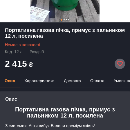
Портативна газова пічка, примус з пальником
12 л, посилена
Немає в наявності
Код: 12 л
Роздріб
2 415
₴
Опис
Характеристики
Доставка
Оплата
Умови п
Опис
Портативна газова пічка, примус з
пальником 12 л, посилена
З системою Анти вибух.Балони преміум якість!