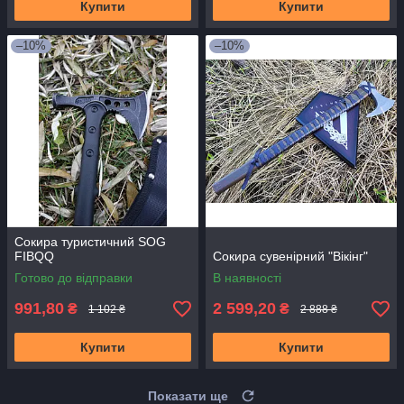
Купити
Купити
–10%
–10%
Сокира туристичний SOG
FIBQQ
Сокира сувенірний "Вікінг"
Готово до відправки
В наявності
991,80
2 599,20
₴
₴
1 102 ₴
2 888 ₴
Купити
Купити
Показати ще