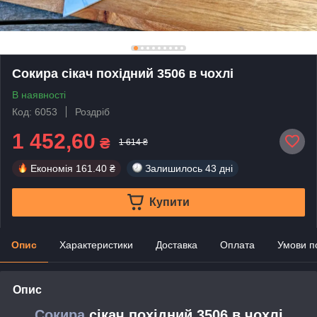
Сокира сікач похідний 3506 в чохлі
В наявності
Код: 6053
Роздріб
1 452,60
₴
1 614 ₴
Економія
161.40 ₴
Залишилось
43 дні
Купити
Опис
Характеристики
Доставка
Оплата
Умови п
Опис
Сокира
сікач похідний 3506 в чохлі