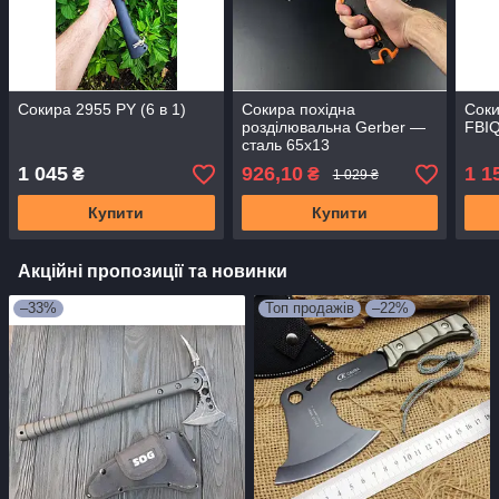
Сокира 2955 PY (6 в 1)
Сокира похідна
Соки
розділювальна Gerber —
FBI
сталь 65х13
1 045
926,10
1 1
₴
₴
1 029 ₴
Купити
Купити
Акційні пропозиції та новинки
–33%
Топ продажів
–22%