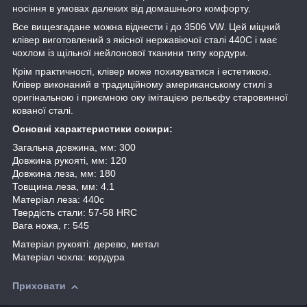
носіння в умовах далеких від домашнього комфорту.
Все вищезгадане можна віднести і до 3506 VW. Цей міцний
клівер виготовлений з якісної нержавіючої сталі 440С і має
чохлом із щільної нейлонової тканини типу кордури.
Крім практичності, клівер може похизуватися і естетикою.
Клівер виконаний в традиційному американському стилі з
оригінальною і приємною оку імітацією рельєфу старовинної
кованої сталі.
Основні характеристики сокири:
Загальна довжина, мм: 300
Довжина рукояті, мм: 120
Довжина леза, мм: 180
Товщина леза, мм: 4.1
Матеріал леза: 440c
Твердість стали: 57-58 HRC
Вага ножа, г: 545
Матеріал рукояті: дерево, метал
Матеріал чохла: кордура
Приховати