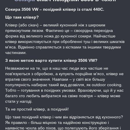
Сокира 3506 VW – похідний клівер із сталі 440С.
Що таке клівер?
Клівер (або сікач) – великий кухонний ніж з широким
прямокутним лезом. Фактично це – своєрідна перехідна
форма від великого ножа до кухонної сокири. Найчастіше
клівер використовується при обробленні туш і великих шматків
м'яса. Відмінно справляється з кістками та іншими твердими
частинами.
З якою метою варто купити клівер 3506 VW?
Незважаючи на те, що в наш час люди все частіше не
пов'язуються з обробкою, а купують порційне м'ясо, клівер не
втратив свого значення. Навпаки – у світі все більшу
популярність набирає такий вид дозвілля, як outdoor cooking.
Тобто – готування в похідних умовах. Враховуючи, що й у нас
багато хто любить вибратися на свіже повітря – клівер може
стати у нагоді.
Та не простий клівер, а похідний!
Що таке похідний клівер і чим він відрізняється від кухонного?
Як правило - більш міцною та надійною конструкцією і
наявністю чохла або піхов, що полегшують його зберігання і