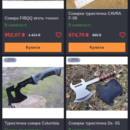
Сокирка туристична CAVRA
Сокира FIBQQ кіготь +чохол
F-08
В наявності
В наявності
952,07
674,70
₴
₴
1 421 ₴
865 ₴
Купити
Купити
–22%
–20%
Туристична сокира Columbia
Сокирка туристична Ds -55