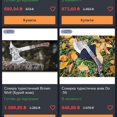
Готово до відправки
В наявності
680,94
873,60
₴
₴
873 ₴
1 092 ₴
Купити
Купити
–15%
–12%
Сокира туристичний Brown
Сокирка туристична вовк Ds
Wolf (Бурий вовк)
-56
Готово до відправки
В наявності
1 088,85
946,88
₴
₴
1 281 ₴
1 076 ₴