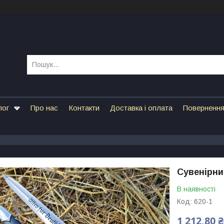
лог
Про нас
Контакти
Доставка і оплата
Повернення
Сувенірни
В наявності
Код:
620-1
1 212,80 ₴