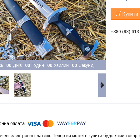
Купити
+380 (98) 613
сь
0
0
Днів
0
0
Годин
0
0
Хвилин
0
0
Секунд
ючені електронні платежі. Тепер ви можете купити будь-який товар