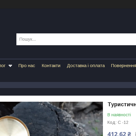
лог
Про нас
Контакти
Доставка і оплата
Повернення
Туристичн
В наявності
Код:
С -12
412,62 ₴