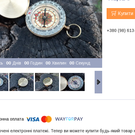
Купити
+380 (98) 613
сь
0
0
Днів
0
0
Годин
0
0
Хвилин
0
0
Секунд
ючені електронні платежі. Тепер ви можете купити будь-який товар