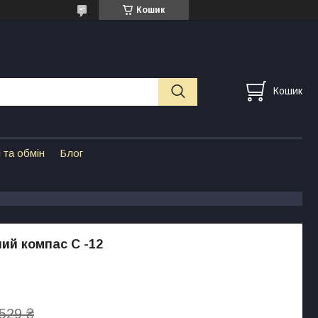
Кошик
Кошик
 та обмін
Блог
ий компас С -12
529 ₴