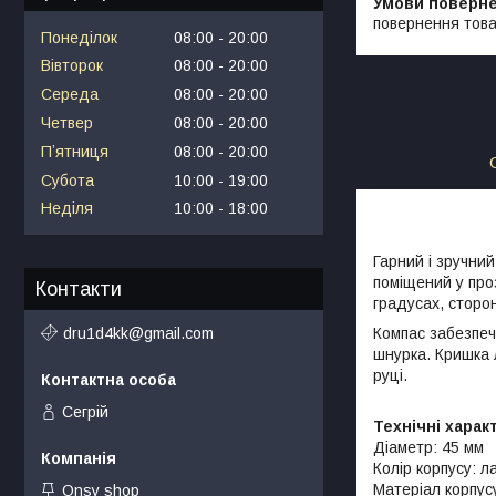
повернення това
Понеділок
08:00
20:00
Вівторок
08:00
20:00
Середа
08:00
20:00
Четвер
08:00
20:00
Пʼятниця
08:00
20:00
Субота
10:00
19:00
Неділя
10:00
18:00
Гарний і зручни
поміщений у про
Контакти
градусах, сторон
dru1d4kk@gmail.com
Компас забезпеч
шнурка. Кришка л
руці.
Сегрій
Технічні харак
Діаметр: 45 мм
Колір корпусу: л
Матеріал корпусу
Onsy shop