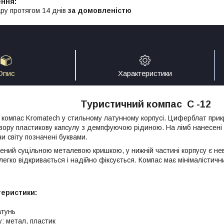
ру протягом 14 днів
за домовленістю
Опис
Характеристики
Туристичний компас С -12
й компас Kromatech у стильному латунному корпусі. Циферблат прик
зору пластикову капсулу з демпфуючою рідиною. На лімб нанесені д
и світу позначені буквами.
ений суцільною металевою кришкою, у нижній частині корпусу є не
егко відкривається і надійно фіксується. Компас має мінімалістичн
теристики:
атунь
: метал, пластик