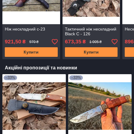
Ніж нескладний с-23
Тактичний ніж нескладний
Неск
Black C - 126
921,50
673,35
896
₴
₴
970 ₴
1 005 ₴
Купити
Купити
Акційні пропозиції та новинки
–33%
–33%