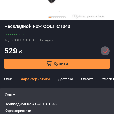
Нескладной нож COLT CT343
В наявності
Код: COLT CT343
Роздріб
529
₴
Купити
Опис
Характеристики
Доставка
Оплата
Умови 
Опис
Нескладной нож COLT CT343
Характеристики: