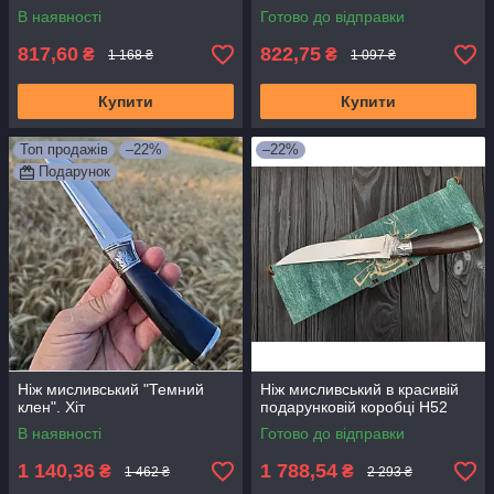
В наявності
Готово до відправки
817,60
822,75
₴
₴
1 168 ₴
1 097 ₴
Купити
Купити
Топ продажів
–22%
–22%
Подарунок
Ніж мисливський "Темний
Ніж мисливський в красивій
клен". Хіт
подарунковій коробці H52
В наявності
Готово до відправки
1 140,36
1 788,54
₴
₴
1 462 ₴
2 293 ₴