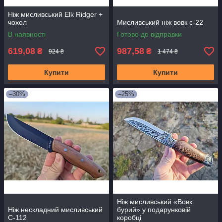
Ніж мисливський Elk Ridger +
чохол
Мисливський ніж вовк с-22
В наявності
Готово до відправки
619,08
987,58
₴
₴
924 ₴
1 474 ₴
Купити
Купити
–30%
–25%
Ніж мисливський «Вовк
Ніж нескладний мисливський
бурий» у подарунковій
С-112
коробці