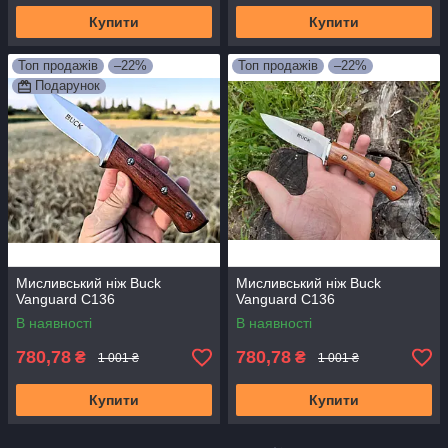
Купити
Купити
Топ продажів
–22%
Топ продажів
–22%
Подарунок
Мисливський ніж Buck
Мисливський ніж Buck
Vanguard С136
Vanguard С136
В наявності
В наявності
780,78
780,78
₴
₴
1 001 ₴
1 001 ₴
Купити
Купити