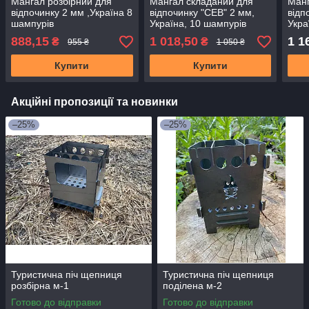
Мангал розбірний для
Мангал складаний для
Манг
відпочинку 2 мм ,Україна 8
відпочинку "СЕВ" 2 мм,
відп
шампурів
Україна, 10 шампурів
Укра
888,15
1 018,50
1 1
₴
₴
955 ₴
1 050 ₴
Купити
Купити
Акційні пропозиції та новинки
–25%
–25%
Туристична піч щепниця
Туристична піч щепниця
розбірна м-1
поділена м-2
Готово до відправки
Готово до відправки