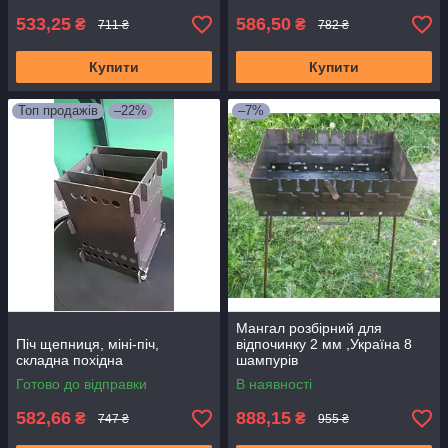
533,25
586,50
₴
₴
711 ₴
782 ₴
Купити
Купити
Топ продажів
–22%
–7%
Мангал розбірний для
Піч щепниця, міні-піч,
відпочинку 2 мм ,Україна 8
складна похідна
шампурів
Готово до відправки
В наявності
582,66
888,15
₴
₴
747 ₴
955 ₴