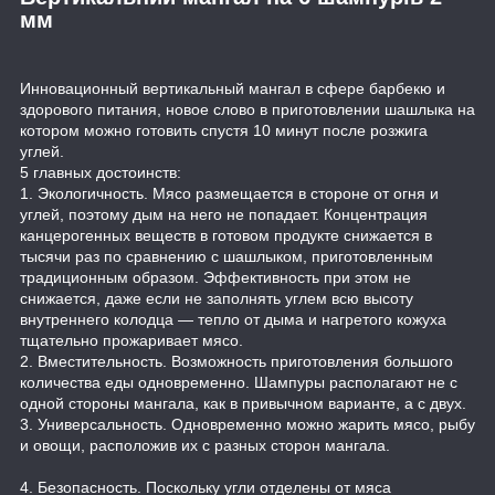
мм
Инновационный вертикальный мангал в сфере барбекю и
здорового питания, новое слово в приготовлении шашлыка на
котором можно готовить спустя 10 минут после розжига
углей.
5 главных достоинств:
1. Экологичность. Мясо размещается в стороне от огня и
углей, поэтому дым на него не попадает. Концентрация
канцерогенных веществ в готовом продукте снижается в
тысячи раз по сравнению с шашлыком, приготовленным
традиционным образом. Эффективность при этом не
снижается, даже если не заполнять углем всю высоту
внутреннего колодца — тепло от дыма и нагретого кожуха
тщательно прожаривает мясо.
2. Вместительность. Возможность приготовления большого
количества еды одновременно. Шампуры располагают не с
одной стороны мангала, как в привычном варианте, а с двух.
3. Универсальность. Одновременно можно жарить мясо, рыбу
и овощи, расположив их с разных сторон мангала.
4. Безопасность. Поскольку угли отделены от мяса