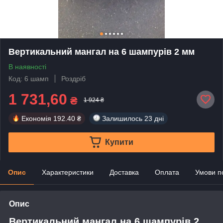
Вертикальний мангал на 6 шампурів 2 мм
В наявності
Код: 6 шамп
Роздріб
1 731,60
₴
1 924 ₴
Економія
192.40 ₴
Залишилось
23 дні
Купити
Опис
Характеристики
Доставка
Оплата
Умови п
Опис
Вертикальний мангал на 6 шампурів 2