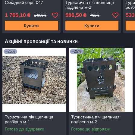
Складний серп 047
Туристична піч щепниця
Тури
поділена м-2
розб
1 765,10
586,50
533
₴
₴
1 858 ₴
782 ₴
Купити
Купити
Акційні пропозиції та новинки
–25%
–25%
Туристична піч щепниця
Туристична піч щепниця
розбірна м-1
поділена м-2
Готово до відправки
Готово до відправки