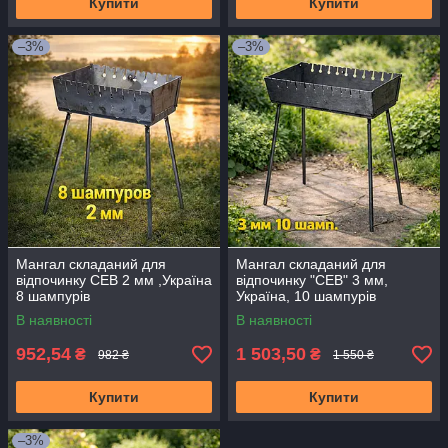
Купити
Купити
–3%
–3%
Мангал складаний для
Мангал складаний для
відпочинку СЕВ 2 мм ,Україна
відпочинку "СЕВ" 3 мм,
8 шампурів
Україна, 10 шампурів
В наявності
В наявності
952,54
1 503,50
₴
₴
982 ₴
1 550 ₴
Купити
Купити
–3%