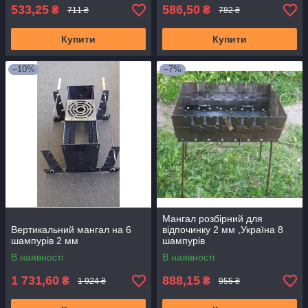
533,25
586,50
₴
₴
711 ₴
782 ₴
Купити
Купити
–10%
–7%
Мангал розбірний для
Вертикальний мангал на 6
відпочинку 2 мм ,Україна 8
шампурів 2 мм
шампурів
В наявності
В наявності
1 731,60
888,15
₴
₴
1 924 ₴
955 ₴