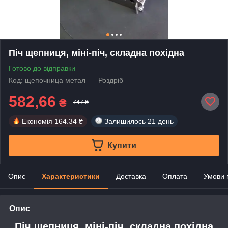
Піч щепниця, міні-піч, складна похідна
Готово до відправки
Код: щепочница метал
Роздріб
582,66
₴
747 ₴
Економія
164.34 ₴
Залишилось
21 день
Купити
Опис
Характеристики
Доставка
Оплата
Умови 
Опис
Піч щепниця, міні-піч, складна похідна