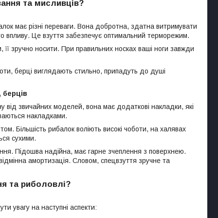
вання та мисливців?
балок має різні переваги. Вона добротна, здатна витримувати
го впливу. Це взуття забезпечує оптимальний терморежим.
и, її зручно носити. При правильних носках ваші ноги завжди
боти, берці виглядають стильно, припадуть до душі
, берців
ну від звичайних моделей, вона має додаткові накладки, які
иваються накладками.
том. Більшість рибалок воліють високі чоботи, на халявах
ься сухими.
ання. Підошва надійна, має гарне зчеплення з поверхнею.
відмінна амортизація. Словом, спецвзуття зручне та
ня та риболовлі?
ути увагу на наступні аспекти: