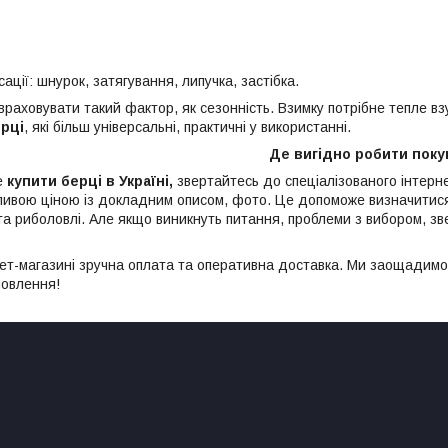
ації: шнурок, затягування, липучка, застібка.
раховувати такий фактор, як сезонність. Взимку потрібне тепле взу
ерці
, які більш універсальні, практичні у використанні.
Де вигідно робити поку
е
купити берці в Україні,
звертайтесь до спеціалізованого інтерн
ливою ціною із докладним описом, фото. Це допоможе визначитися
а риболовлі. Але якщо виникнуть питання, проблеми з вибором, з
ет-магазині зручна оплата та оперативна доставка. Ми заощадимо в
овлення!