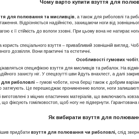
Чому варто купити взуття для полю
ття для полювання та мисливців
, а також для риболовлі та ри
нтаження. Відрізняється надійністю, захищаючи ноги від зовнішньо
ою є її стійкість до вологи ззовні. При цьому вона не натирає ног
 користь спеціального взуття – привабливий зовнішній вигляд. Чо
ного дозвілля. Вони практичні та естетичні.
Особливості гумових чобіт
цікавляться специфікою взуття для мисливців та рибалок. На відмі
дійного захисту ніг. У спецвзутті шви йдуть внахлест, а далі закр
 для риболовлі
– гумові чоботи, хоча берці також є добрим варіан
що затягують. Це перешкоджає проникненню вологи, ноги залишают
ці виготовлені з міцних еластичних матеріалів, що виключають ковз
, що фіксують гомілковостоп, щоб ногу не підвернути. Гарантована 
Як вибирати взуття для полюван
рішив придбати
взуття для полювання чи риболовлі,
слід зверн