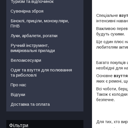
Туризм та відпочинок
Сувенірна зброя
Спеціальне
взу
Біноклі, приціли, монокуляри,
інтенсивні нава
ПНВ
Важливою переваг
будуть сухими.
Луки, арбалети, рогатки
Ще один плюс на
Ручний інструмент,
любителям актив
вимірювальні прилади
Велоаксесуари
Багато покупців 
необхідні для на
Одяг та взуття для полювання
та риболовлі
Основне
взуття
яких є ремені, 
Про нас
Всі чоботи, бер
Відгуки
Також є колодки
безпечне.
Доставка та оплата
Для тих, хто ви
Фільтри