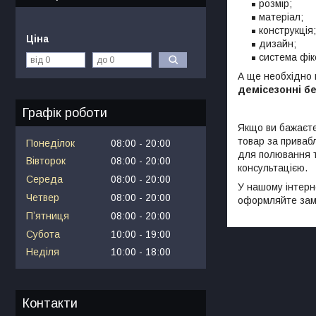
розмір;
матеріал;
конструкція;
Ціна
дизайн;
система фікс
А ще необхідно в
демісезонні б
Графік роботи
Якщо ви бажаєт
товар за приваб
Понеділок
08:00
20:00
для полювання т
Вівторок
08:00
20:00
консультацією.
Середа
08:00
20:00
У нашому інтерн
Четвер
08:00
20:00
оформляйте зам
Пʼятниця
08:00
20:00
Субота
10:00
19:00
Неділя
10:00
18:00
Контакти