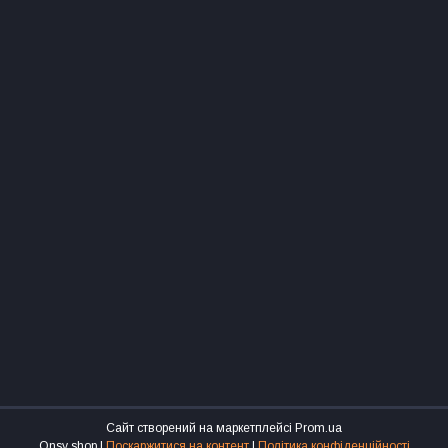
Сайт створений на маркетплейсі
Prom.ua
Onsy shop |
Поскаржитися на контент
|
Політика конфіденційності