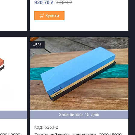
920,70 ₴
1 023 ₴
Купити
–5%
Залишилось 15 днів
6263-2
000 і 3000
Точильний камінь, зернистість 2000 і 5000