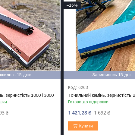
–16%
ишилось 15 днів
Залишилось 15 днів
6263
ь, зернистість 1000 і 3000
Точильний камінь, зернистість 2
авки
Готово до відправки
93 ₴
1 421,28 ₴
1 692 ₴
Купити