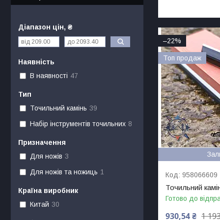
Діапазон цін, ₴
–22%
Топ продаж
Наявність
В наявності
47
Тип
Точильний камінь
39
Набір інструментів точильних
8
Призначення
Зал
Для ножів
3
Для ножів та ножиць
1
958066609
Точильний камін
Країна виробник
Готово до відпр
Китай
30
930,54 ₴
1 193