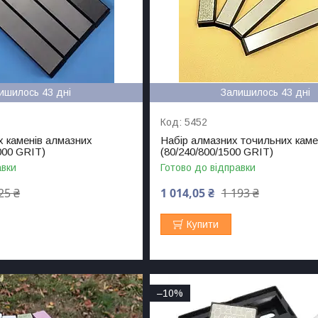
ишилось 43 дні
Залишилось 43 дні
5452
х каменів алмазних
Набір алмазних точильних каме
000 GRIT)
(80/240/800/1500 GRIT)
авки
Готово до відправки
25 ₴
1 014,05 ₴
1 193 ₴
Купити
–10%