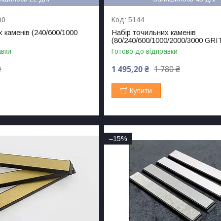
00
5144
 каменів (240/600/1000
Набір точильних каменів
(80/240/600/1000/2000/3000 GRI
авки
Готово до відправки
₴
1 495,20 ₴
1 780 ₴
Купити
–15%