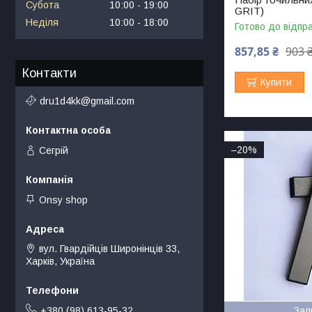
Субота
10:00
19:00
GRIT)
Неділя
10:00
18:00
Готово до відпр
857,85 ₴
903 
Контакти
Купити
dru1d4kk@gmail.com
–20%
Сегрій
Onsy shop
вул. Гвардійців Широнінців 33,
Харків, Україна
Зал
+380 (98) 613-95-32