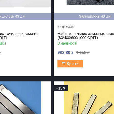
ишилось 43 дні
Залишилось 43 дні
5440
их точильних каменів
Набір точильних алмазних каме
RIT)
(80/400/600/1000 GRIT)
авки
В наявності
₴
992,80 ₴
1 168 ₴
Купити
–15%