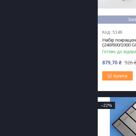
Зал
5146
Набір покращен
(240/600/1000 G
Готово до відпр
879,70 ₴
926 
Купити
–22%