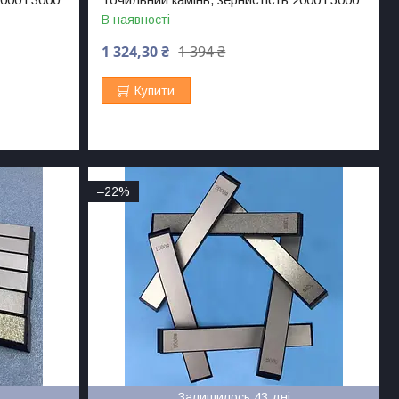
В наявності
1 324,30 ₴
1 394 ₴
Купити
–22%
Залишилось 43 дні