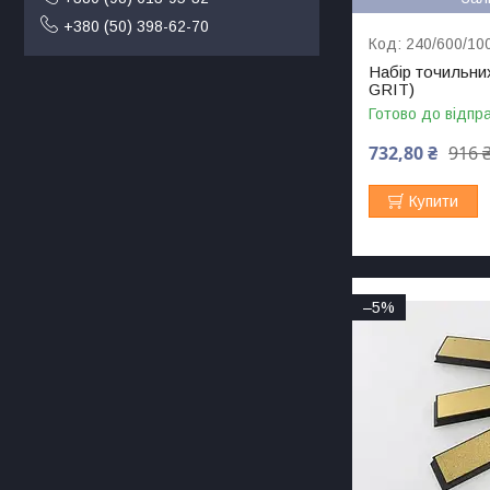
+380 (50) 398-62-70
240/600/10
Набір точильних
GRIT)
Готово до відпр
732,80 ₴
916 
Купити
–5%