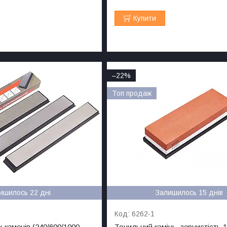
Купити
–22%
Топ продаж
ишилось 22 дні
Залишилось 15 днів
6262-1
 каменів (240/600/1000
Точильний камінь, зернистість 1