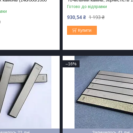
Готово до відправки
авки
930,54 ₴
1 193 ₴
₴
Купити
–16%
ишилось 22 дні
Залишилось 43 дні