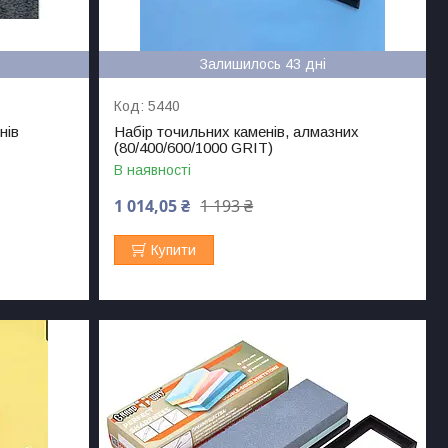
Залишилось 43 дні
5440
нів
Набір точильних каменів, алмазних
(80/400/600/1000 GRIT)
В наявності
1 014,05 ₴
1 193 ₴
Купити