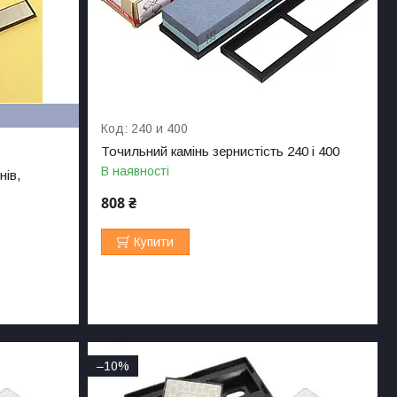
240 и 400
Точильний камінь зернистість 240 і 400
В наявності
нів,
808 ₴
Купити
–10%