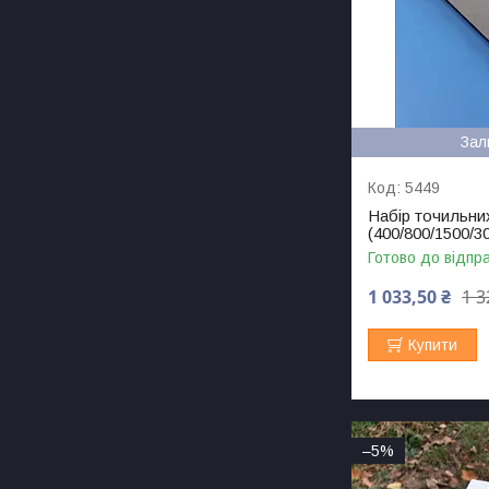
Зал
5449
Набір точильни
(400/800/1500/3
Готово до відпр
1 033,50 ₴
1 3
Купити
–5%