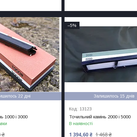
–5%
ишилось 22 дні
Залишилось 15 днів
13123
ь 1000 і 3000
Точильний камінь 2000 і 5000
авки
В наявності
 ₴
1 394,60 ₴
1 468 ₴