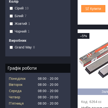
Колір
Сірий
10
Купити
Білий
7
Жовтий
1
Чорний
1
–5%
Виробник
Grand Way
8
Графік роботи
Понеділок
08:00
20:00
Вівторок
08:00
20:00
Середа
08:00
20:00
Зал
Четвер
08:00
20:00
6264 cc
Пʼятниця
08:00
20:00
Набір точильних