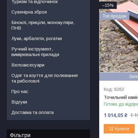
Туризм та відпочинок
–15%
Сувенірна зброя
Топ продаж
Біноклі, приціли, монокуляри,
ПНВ
Луки, арбалети, рогатки
Ручний інструмент,
вимірювальні прилади
Велоаксесуари
Одяг та взуття для полювання
Зал
та риболовлі
6262
Про нас
Точильний камін
Відгуки
Готово до відпр
Доставка та оплата
1 014,05 ₴
1 1
Купити
Фільтри